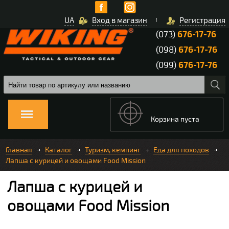
UA
Вход в магазин
Регистрация
(073)
676-17-76
(098)
676-17-76
(099)
676-17-76
Корзина пуста
Главная
Каталог
Туризм, кемпинг
Еда для походов
Лапша с курицей и овощами Food Mission
Лапша с курицей и
овощами Food Mission