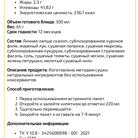
Жиры: 2,3 г
Углеводы: 41,82 г
Энергетическая ценность: 236,7 ккал
Объем готового блюда:
300 мл
Вес:
65 г
Срок годности:
12 месяцев
Состав:
Яичная лапша скалоп, сублизированное куриное
филе, жареный лук, сушеная паприка, сушеная морковь,
сублизированная кукуруза, сублизированная стручковая
фасоль, соль, сушеные томаты, сушеный чеснок, сушеная
зелень петрушки, молотый сушеный чили.
Описание продукта:
Изготовлено методом сушки
натуральных ингредиентов без использования
консервантов.
Способ приготовления:
Перед использованием встряхните пакет.
Откройте и залейте кипятком до отметки 220 мл.
Тщательно перемешайте.
Закройте пакет и оставьте на 7-9 минут.
Дополнительная информация:
ТУ: У 10.8 - 3425608898 - 001 : 2021