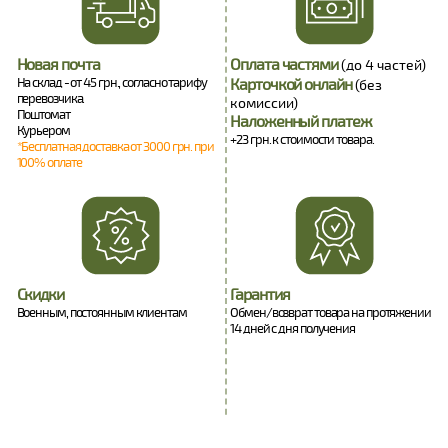
Новая почта
Оплата частями
(до 4 частей)
На склад - от 45 грн., согласно тарифу
Карточкой онлайн
(без
перевозчика.
комиссии)
Поштомат
Наложенный платеж
Курьером
+23 грн. к стоимости товара.
*Бесплатная доставка от 3000 грн. при
100% оплате
Скидки
Гарантия
Военным, постоянным клиентам
Обмен/возврат товара на протяжении
14 дней с дня получения