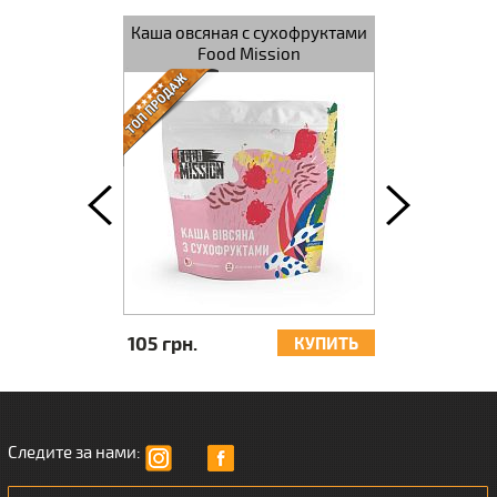
ные ЇDLO
Каша овсяная с сухофруктами
Плов F
Food Mission
105 грн.
140 грн.
КУПИТЬ
КУПИТЬ
Следите за нами: