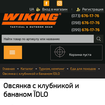
UA
Вход в магазин
Регистрация
(073)
676-17-76
(098)
676-17-76
(099)
676-17-76
Корзина пуста
Главная
Каталог
Туризм, кемпинг
Еда для походов
Овсянка с клубникой и бананом ЇDLO
Овсянка с клубникой и
бананом ЇDLO