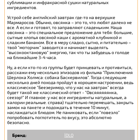
сублимации и инфракрасной сушки натуральных
ингредиентов.
Устрой себе английский завтрак где-то на верхушке
Мармаросов. Обычно, овсянка – это то, что любят далеко не
все. А если и готовят, то заправляют сладеньким. Наша
овсянка – это специальное предложение для тебя: большие,
сытные хлопья овсяной каши с ароматной клубникой и
сладким бананом. Все в меру сладко, сытно, и питательно –
твой "моторчик" заводится и начинает выделять
"высокооктановую" энергию, так что ты забудешь о голоде
на ближайшие 3-4 часа.
Ну, а если кто-то из группы будет принцевать и противиться,
расскажи ему несколько эпизодов из фильма "Приключения
Шерлока Холмса: собака Баскервилов". Тогда следующие
несколько дней похода пройдут в хорошем настроении, ведь
классическое "Бееэеримор, что у нас на завтрак" всегда
будет такой же классический ответ - "Овсяяяяяянка,
сееээр!" И главное: у нас все ингредиенты натуральные, а
калории реальные. справа) тщательно перемешать, закрыть
замок на пакете и подождать в течение 10 минут,
наслаждаться блюдом. Не паниковать, если "повезло"
попробовать поглотитель по вкусу, это абсолютно
безопасно.
Бренд:
ЇDLO