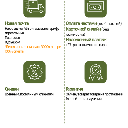
Новая почта
Оплата частями
(до 4 частей)
На склад - от 45 грн., согласно тарифу
Карточкой онлайн
(без
перевозчика.
комиссии)
Поштомат
Наложенный платеж
Курьером
+23 грн. к стоимости товара.
*Бесплатная доставка от 3000 грн. при
100% оплате
Скидки
Гарантия
Военным, постоянным клиентам
Обмен/возврат товара на протяжении
14 дней с дня получения