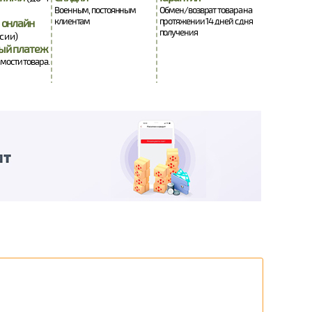
Военным, постоянным
Обмен/возврат товара на
клиентам
протяжении 14 дней с дня
 онлайн
получения
сии)
ый платеж
имости товара.