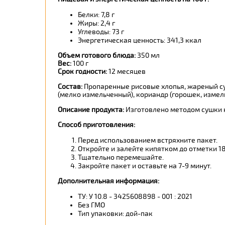
Белки: 7,8 г
Жиры: 2,4 г
Углеводы: 73 г
Энергетическая ценность: 341,3 ккал
Объем готового блюда:
350 мл
Вес:
100 г
Срок годности:
12 месяцев
Состав:
Пропаренные рисовые хлопья, жареный суш
(мелко измельченный), кориандр (горошек, измел
Описание продукта:
Изготовлено методом сушки н
Способ приготовления:
Перед использованием встряхните пакет.
Откройте и залейте кипятком до отметки 18
Тщательно перемешайте.
Закройте пакет и оставьте на 7-9 минут.
Дополнительная информация:
ТУ: У 10.8 - 3425608898 - 001 : 2021
Без ГМО
Тип упаковки: дой-пак