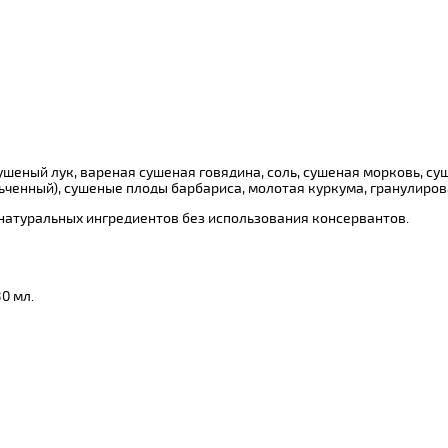
еный лук, вареная сушеная говядина, соль, сушеная морковь, суше
ьченный), сушеные плоды барбариса, молотая куркума, гранулиров
атуральных ингредиентов без использования консервантов.
0 мл.