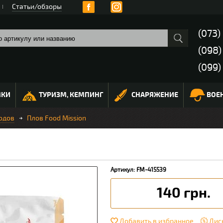
Статьи/обзоры
(073)
(098
(099)
МКИ
ТУРИЗМ, КЕМПИНГ
СНАРЯЖЕНИЕ
ВОЕ
одов
Плов Food Mission
Артикул: FM-415539
140 грн.
Добавить в избранное
Дис