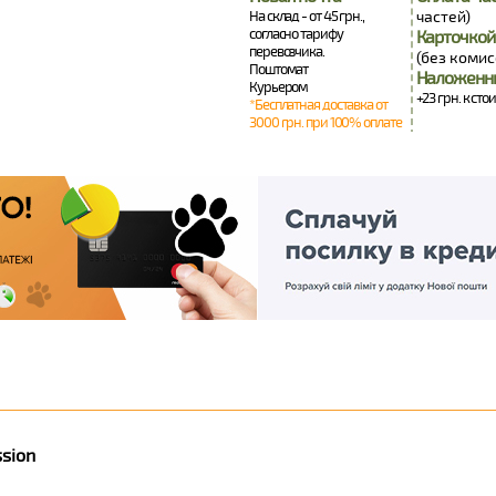
На склад - от 45 грн.,
частей)
согласно тарифу
Карточкой
перевозчика.
(без комис
Поштомат
Наложенн
Курьером
+23 грн. к сто
*Бесплатная доставка от
3000 грн. при 100% оплате
sion