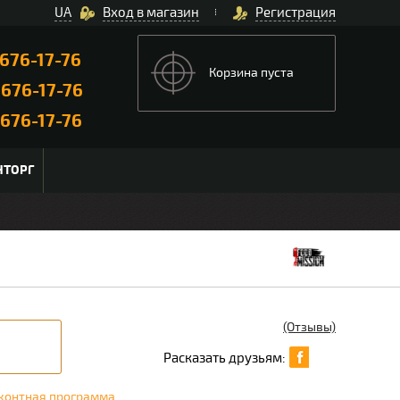
UA
Вход в магазин
Регистрация
676-17-76
Корзина пуста
)
676-17-76
676-17-76
НТОРГ
(Отзывы)
Расказать друзьям:
контная программа