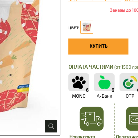
Заказы до 10
ЦВЕТ:
КУПИТЬ
ОПЛАТА ЧАСТЯМИ
(от 1500 грн
6
6
MONO
А-Банк
OTP
Новая почта
Оплата ча