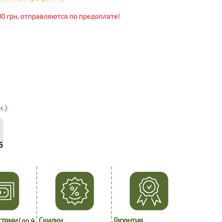
00 грн. отправляются по предоплате!
.):
6
стями
Скидки
Гарантия
(до 4