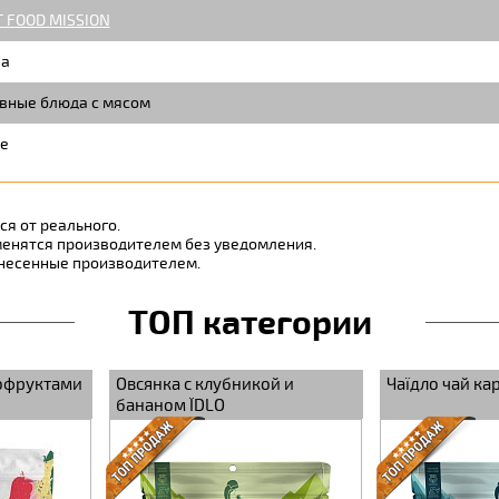
T FOOD MISSION
а
вные блюда с мясом
е
я от реального.
менятся производителем без уведомления.
внесенные производителем.
ТОП категории
тский ЇDLO
Бограч Food Mission
Картошка с 