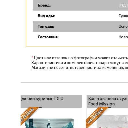
Бренд:
!FES
Вид еды:
Сушк
Тип еды:
Осно
Состояние:
Ново
*
Цвет или оттенок на фотографии может отличатьс
Характеристики и комплектация товара могут из
Магазин не несет ответсвенности за изменения, 
руктами
Овсянка с клубникой и
Чаїдло чай карпа
бананом ЇDLO