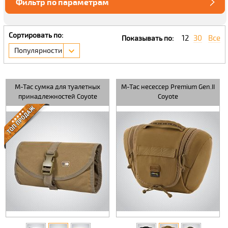
Фильтр по параметрам
Сортировать по:
12
30
Все
Показывать по:
Популярности
M-Tac сумка для туалетных
M-Tac несессер Premium Gen.II
принадлежностей Coyote
Coyote