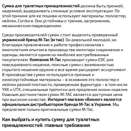
Сумка для туалетных принадлежностей
должна быть прочной,
надежной, выдерживать сложные условия эксплуатации. По
этой причине для ее пошива используют материалы: полиэстер,
нейлон, Cordura. Они устойчивы к трению, загрязнению,
механическим повреждениям.
Среди производителей сумок стоит выделить проверенный
украинский бренд М-Тас (м так)
. Он довольной молодой, но
благодаря привлечению к работе профессионалов с
многолетним опытом в производстве милитари снаряжения и
одежды, является одним из наиболее востребованных
покупателем.
Компания М-Тас
производит сумки EDC для
повседневного ношения, поясные сумки с возможностью
скрытого ношения оружия и все время расширяет ассортимент.
В производстве сумок используются прочные и
износоустойчивые материалы – в основном это полиэстер и
нейлон разной плотности, проверенная фурнитура – в том числе
YKK и UTX, специальные пропитки для продления жизни изделия.
Главным достоинством сумок М-ТАС является доступная цена
при высоком качестве.
Интернет-магазин «Викинг» является
официальным дистрибьютором бренда М-Тас в Украине.
Мы
предлагаем только оригинальные сумки M-Tac.
Как выбрать и купить сумку для туалетных
принадлежностей: главные требования