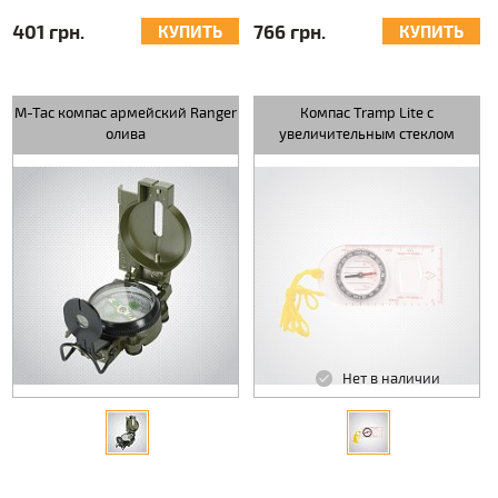
401 грн.
766 грн.
КУПИТЬ
КУПИТЬ
M-Tac компас армейский Ranger
Компас Tramp Lite с
олива
увеличительным стеклом
Нет в наличии