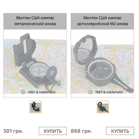
Милтек США компас
Милтек США компас
металлический олива
артиллерийский M2 олива
Нет в наличии
Нет в наличии
501 грн.
868 грн.
КУПИТЬ
КУПИТЬ