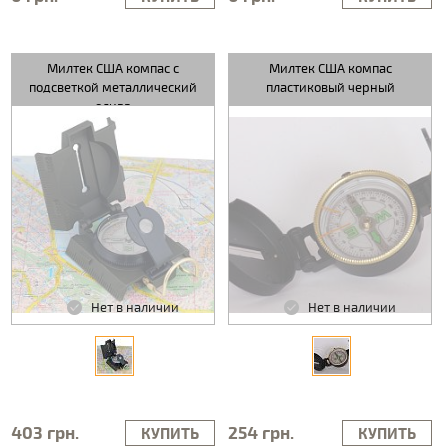
Милтек США компас с
Милтек США компас
подсветкой металлический
пластиковый черный
олива
Нет в наличии
Нет в наличии
403 грн.
254 грн.
КУПИТЬ
КУПИТЬ