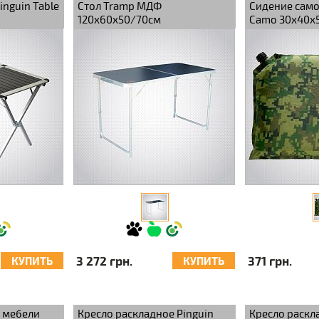
inguin Table
Стол Tramp МДФ
Сидение сам
120х60х50/70см
Camo 30х40х
3 272 грн.
371 грн.
КУПИТЬ
КУПИТЬ
 мебели
Кресло раскладное Pinguin
Кресло раскл