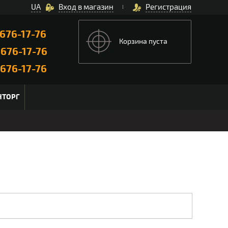
UA
Вход в магазин
Регистрация
676-17-76
Корзина пуста
)
676-17-76
676-17-76
НТОРГ