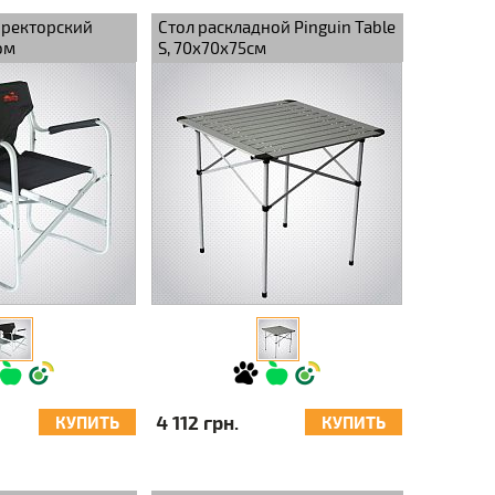
иректорский
Стол раскладной Pinguin Table
ом
S, 70x70x75см
4 112 грн.
КУПИТЬ
КУПИТЬ