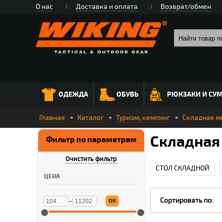
О нас
Доставка и оплата
Возврат/обмен
ОДЕЖДА
ОБУВЬ
РЮКЗАКИ И СУ
Главная
Каталог
Туризм, кемпинг
Складная м
Складная
Фильтр по параметрам
Очистить фильтр
СТОЛ СКЛАДНОЙ
ЦЕНА
Сортировать по:
-
ОК