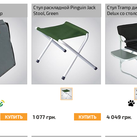
Стул раскладной Pinguin Jack
Стул Tramp д
mp
Stool, Green
Delux со стол
1 077 грн.
4 049 грн.
КУПИТЬ
КУПИТЬ