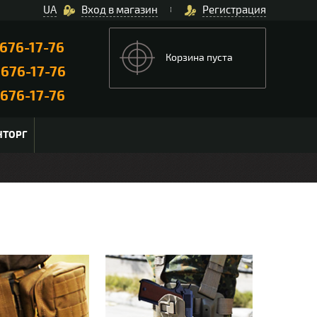
UA
Вход в магазин
Регистрация
676-17-76
Корзина пуста
)
676-17-76
676-17-76
НТОРГ