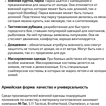
Военная куртка, парка
. Парка шьется с капюшоном и
предназначена для защиты от холода. Она отличается от
военной куртки, которая может быть как длинной, так и
короткой (бомбер). Парка военная может быть только
длинной. Подстежка под парку традиционно делалась из меха
сегодня можно купить, как меховую, так и синтепоновую.
Тактическая рубашка
, разработанная для быстрого
городского боя, ставшая популярной одеждой для охотников,
рыболовов. На ней пуговицы заменены липучками. Она не
стесняет движения, комфортна, хорошо вентилируется.
Дождевики
– обязательные атрибуты военного, они смогут
защитить не только от дождя, но и от ветра. Могут быть как с
рукавами, так и с прорезями для рук.
Маскировочная одежда
. При боевых действиях ей придается
особое значение. Маскировочные костюмы делятся на
зимние, летние и демисезонные. Есть специальные
снайперские костюмы, в которых не жарко летом и не холодн
зимой.
Армейская форма: качество и универсальность
Среди производителей военной одежды лидирующее
положение по качеству и материалу изготовления занимают
компании
M-Tac
, 5.11 Tactical, Brotherhood, Chameleon, а также