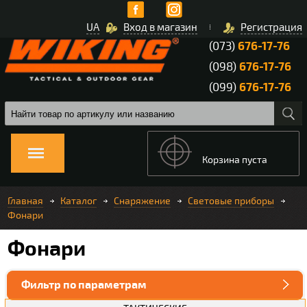
UA
Вход в магазин
Регистрация
(073)
676-17-76
(098)
676-17-76
(099)
676-17-76
Корзина пуста
Главная
Каталог
Снаряжение
Световые приборы
Фонари
Фонари
Фильтр по параметрам