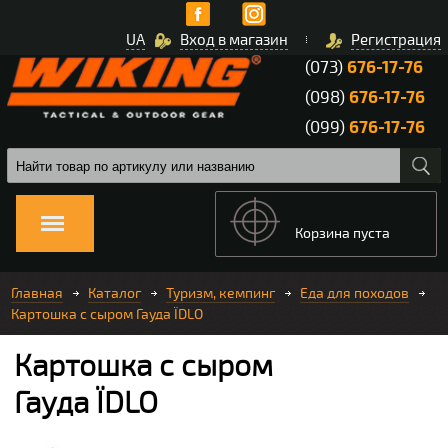
UA
Вход в магазин
Регистрация
(073)
676-17-76
(098)
676-17-76
(099)
676-17-76
Корзина пуста
Главная
Каталог
Туризм, кемпинг
Еда для походов
Картошка с сыром Гауда ЇDLO
Картошка с сыром
Гауда ЇDLO