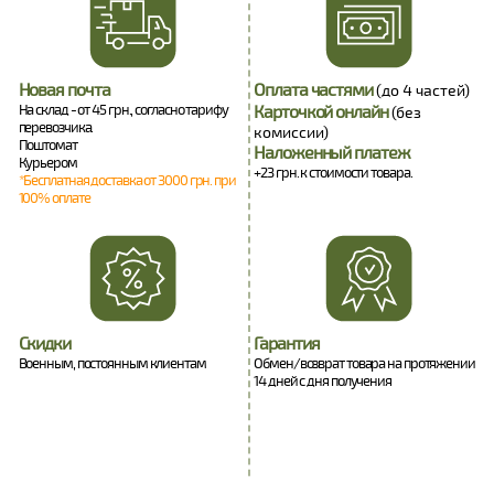
Новая почта
Оплата частями
(до 4 частей)
На склад - от 45 грн., согласно тарифу
Карточкой онлайн
(без
перевозчика.
комиссии)
Поштомат
Наложенный платеж
Курьером
+23 грн. к стоимости товара.
*Бесплатная доставка от 3000 грн. при
100% оплате
Скидки
Гарантия
Военным, постоянным клиентам
Обмен/возврат товара на протяжении
14 дней с дня получения