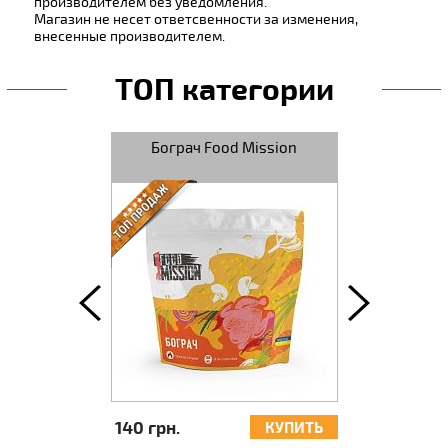
производителем без уведомления.
Магазин не несет ответсвенности за изменения,
внесенные производителем.
ТОП категории
ные ЇDLO
Бограч Food Mission
Плов F
140 грн.
140 грн.
КУПИТЬ
КУПИТЬ