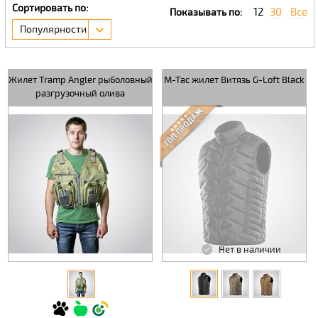
Сортировать по:
12
30
Все
Показывать по:
Популярности
Жилет Tramp Angler рыболовный
M-Tac жилет Витязь G-Loft Black
разгрузочный олива
Нет в наличии