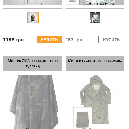
Нет в наличии
1 186 грн.
167 грн.
КУПИТЬ
КУПИТЬ
Милтек США пончо рип-стоп
Милтек плащ-дождевик олива
вудленд