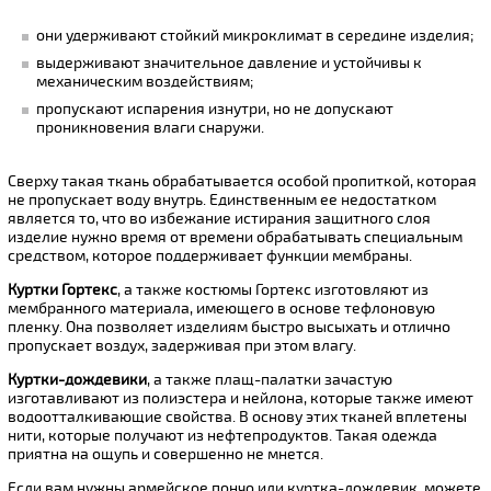
они удерживают стойкий микроклимат в середине изделия;
выдерживают значительное давление и устойчивы к
механическим воздействиям;
пропускают испарения изнутри, но не допускают
проникновения влаги снаружи.
Сверху такая ткань обрабатывается особой пропиткой, которая
не пропускает воду внутрь. Единственным ее недостатком
является то, что во избежание истирания защитного слоя
изделие нужно время от времени обрабатывать специальным
средством, которое поддерживает функции мембраны.
Куртки Гортекс
, а также костюмы Гортекс изготовляют из
мембранного материала, имеющего в основе тефлоновую
пленку. Она позволяет изделиям быстро высыхать и отлично
пропускает воздух, задерживая при этом влагу.
Куртки-дождевики
, а также плащ-палатки зачастую
изготавливают из полиэстера и нейлона, которые также имеют
водоотталкивающие свойства. В основу этих тканей вплетены
нити, которые получают из нефтепродуктов. Такая одежда
приятна на ощупь и совершенно не мнется.
Если вам нужны армейское пончо или куртка-дождевик, можете