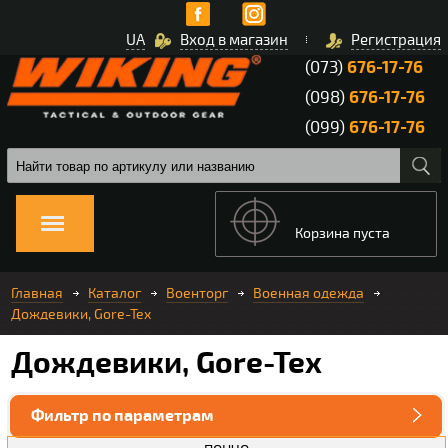
UA
Вход в магазин
Регистрация
(073)
676-17-76
(098)
676-17-76
(099)
676-17-76
Корзина пуста
Главная
Каталог
Военторг
Военная одежда
Дождевики, Gore-Tex
Дождевики, Gore-Tex
Фильтр по параметрам