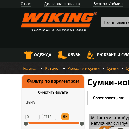
О нас
Доставка и оплата
Возврат/обмен
ОДЕЖДА
ОБУВЬ
РЮКЗАКИ И СУ
Главная
Каталог
Рюкзаки и сумки
Сумки
С
Сумки-ко
Фильтр по параметрам
Очистить фильтр
Сортировать по:
ЦЕНА
-
ОК
M-Tac сумка-кобу
наплечная с липуч