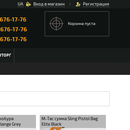
UA
Вход в магазин
Регистрация
676-17-76
Корзина пуста
)
676-17-76
676-17-76
НТОРГ
кобура
M-Tac сумка Sling Pistol Bag
lange Grey
Elite Black