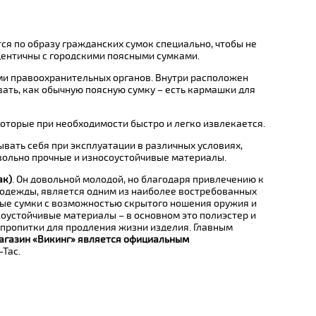
ся по образу гражданских сумок специально, чтобы не
дентичны с городскими поясными сумками.
ми правоохранительных органов. Внутри расположен
ать, как обычную поясную сумку – есть кармашки для
оторые при необходимости быстро и легко извлекается.
ать себя при эксплуатации в различных условиях,
овольно прочные и износоустойчивые материалы.
ак)
. Он довольной молодой, но благодаря привлечению к
 одежды, является одним из наиболее востребованных
ные сумки с возможностью скрытого ношения оружия и
соустойчивые материалы – в основном это полиэстер и
е пропитки для продления жизни изделия. Главным
агазин «Викинг» является официальным
Tac.