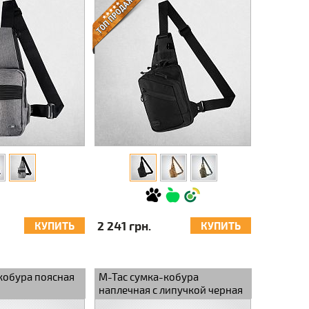
2 241 грн.
КУПИТЬ
КУПИТЬ
кобура поясная
M-Tac сумка-кобура
наплечная с липучкой черная