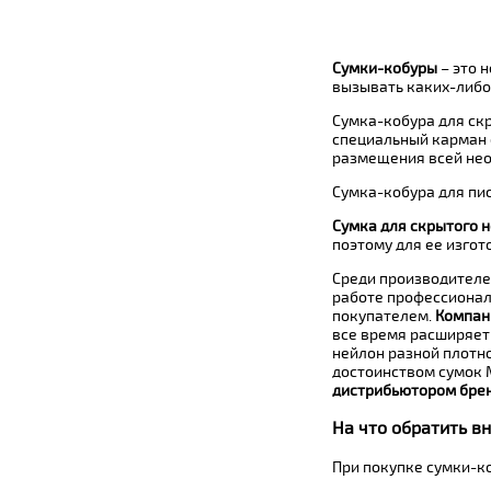
Сумки-кобуры
– это 
вызывать каких-либо
Сумка-кобура для ск
специальный карман 
размещения всей нео
Сумка-кобура для пи
Сумка для скрытого 
поэтому для ее изго
Среди производителе
работе профессионал
покупателем.
Компан
все время расширяет 
нейлон разной плотно
достоинством сумок 
дистрибьютором брен
На что обратить в
При покупке сумки-к