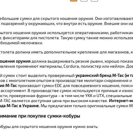
небольшие сумки для скрытого ношения оружия. Они изготавливают
 подозрений у окружающих, что внутри есть оружие. Внешне они и
рытого ношения оружия используется оперативниками, работника
с фиксаторами для пистолета. Такую сумку также можно использов
бходимой мелочевки.
столета должна иметь дополнительное крепление для магазинов, к
ношения оружия
должна выдерживать резкие рывки, хорошо показыв
товления применяют материалы, Cordura, полиэстер или нейлон. Д
й сумок стоит выделить проверенный
украинский бренд М-Тас (м т
ов с многолетним опытом в производстве милитари снаряжения и
ия М-Тас
производит сумки EDC для повседневного ношения, пояс
ассортимент. В производстве сумок используются прочные и изно
сти, проверенная фурнитура – в том числе YKK и UTX, специальны
М-ТАС является доступная цена при высоком качестве.
Интернет-м
да М-Тас в Украине.
Мы предлагаем только оригинальные сумки M-
нимание при покупке сумки-кобуры
обуры для скрытого ношения оружия нужно знать: