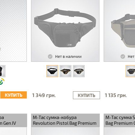
Нет в наличии
Нет
1 349 грн.
1 135 грн.
КУПИТЬ
КУПИТЬ
ра
M-Tac сумка-кобура
M-Tac сумка Sa
 Gen.IV
Revolution Pistol Bag Premium
Bag Premium 
Black