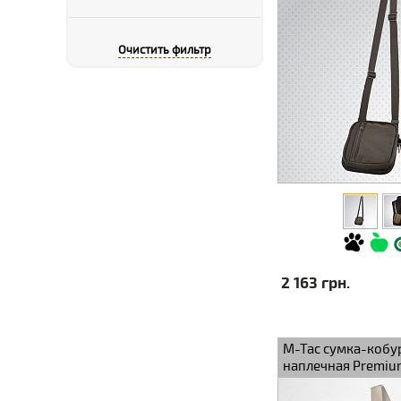
Очистить фильтр
2 163 грн.
M-Tac сумка-кобу
наплечная Premium
Coyote