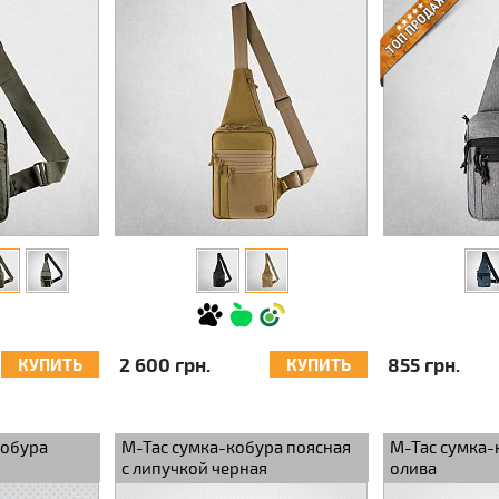
2 600 грн.
855 грн.
КУПИТЬ
КУПИТЬ
кобура
M-Tac сумка-кобура поясная
M-Tac сумка-
с липучкой черная
олива