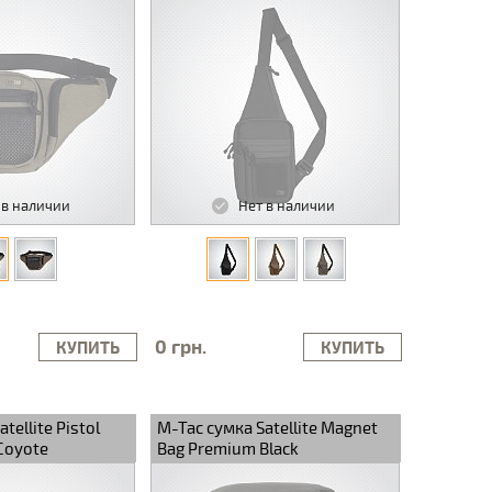
 в наличии
Нет в наличии
0 грн.
КУПИТЬ
КУПИТЬ
tellite Pistol
M-Tac сумка Satellite Magnet
Coyote
Bag Premium Black