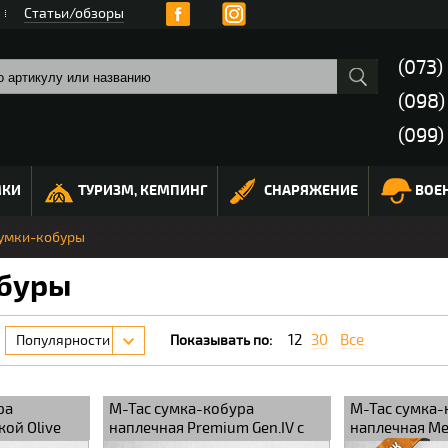
Статьи/обзоры
(073)
(098
(099)
МКИ
ТУРИЗМ, КЕМПИНГ
СНАРЯЖЕНИЕ
ВОЕ
умки-кобуры
буры
12
30
Все
Популярности
Показывать по:
ра
M-Tac сумка-кобура
M-Tac сумка-
кой Olive
наплечная Premium Gen.IV с
наплечная Me
липучкой Coyote