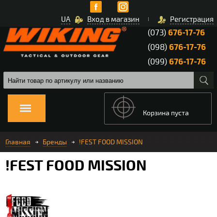
UA
Вход в магазин
Регистрация
(073)
676-17-76
(098)
676-17-76
(099)
676-17-76
Корзина пуста
Главная
Бренды
!FEST FOOD MISSION
!FEST FOOD MISSION