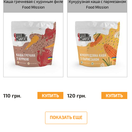
Каша гречневая с куриным филе
Кукурузная каша с пармезаном
Food Mission
Food Mission
110 грн.
120 грн.
КУПИТЬ
КУПИТЬ
ПОКАЗАТЬ ЕЩЕ