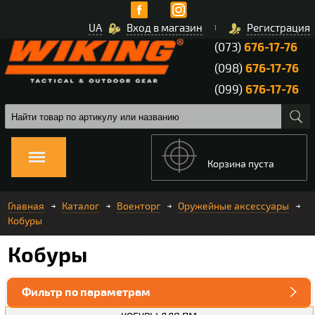
UA
Вход в магазин
Регистрация
(073)
676-17-76
(098)
676-17-76
(099)
676-17-76
Корзина пуста
Главная
Каталог
Военторг
Оружейные аксессуары
Кобуры
Кобуры
Фильтр по параметрам