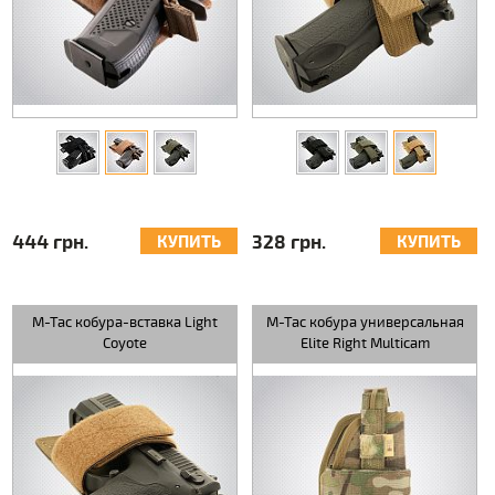
444 грн.
328 грн.
КУПИТЬ
КУПИТЬ
M-Tac кобура-вставка Light
M-Tac кобура универсальная
Coyote
Elite Right Multicam