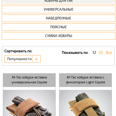
КОБУРЫ ДЛЯ ПМ
УНИВЕРСАЛЬНЫЕ
НАБЕДРЕННЫЕ
ПОЯСНЫЕ
СУМКИ-КОБУРЫ
Сортировать по:
12
30
Все
Показывать по:
Популярности
M-Tac кобура-вставка
M-Tac кобура-вставка с
универсальная Coyote
фиксатором Light Coyote