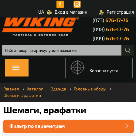
UA
Вход в магазин
Регистрация
(073)
676-17-76
(098)
676-17-76
(099)
676-17-76
Корзина пуста
Главная
Каталог
Одежда
Головные уборы
Шемаги, арафатки
Шемаги, арафатки
Фильтр по параметрам