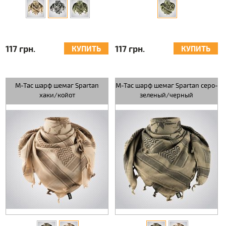
117 грн.
117 грн.
КУПИТЬ
КУПИТЬ
M-Tac шарф шемаг Spartan
M-Tac шарф шемаг Spartan серо-
хаки/койот
зеленый/черный