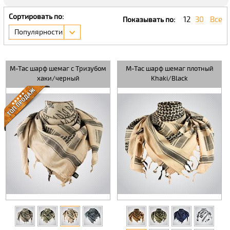
Сортировать по:
12
30
Все
Показывать по:
Популярности
M-Tac шарф шемаг с Тризубом
M-Tac шарф шемаг плотный
хаки/черный
Khaki/Black