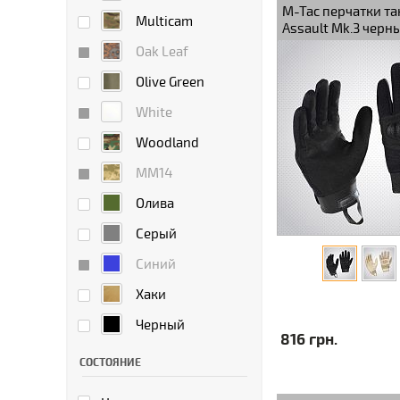
M-Tac перчатки та
Multicam
Assault Mk.3 черн
Oak Leaf
Olive Green
White
Woodland
ММ14
Олива
Серый
Синий
Хаки
Черный
816 грн.
СОСТОЯНИЕ