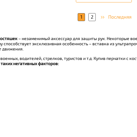
1
2
Последняя
костяшек
– незаменимый аксессуар для защиты рук. Некоторые вое
му способствует эксклюзивная особенность – вставка из ультрапр
т движения.
оенных, водителей, стрелков, туристов и т.д. Купив перчатки с ко
 таких негативных факторов: