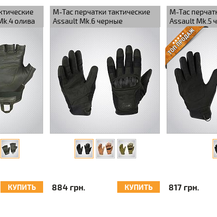
ктические
M-Tac перчатки тактические
M-Tac перчат
Mk.4 олива
Assault Mk.6 черные
Assault Mk.5 
884 грн.
817 грн.
КУПИТЬ
КУПИТЬ