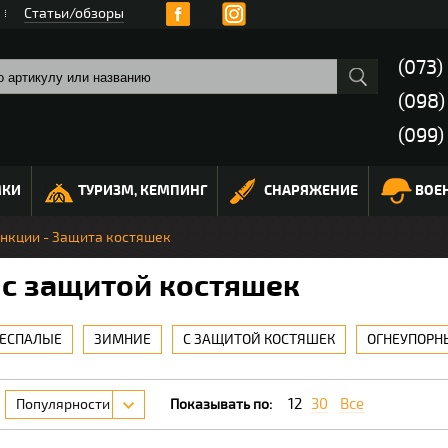
Статьи/обзоры
(073)
(098
(099)
МКИ
ТУРИЗМ, КЕМПИНГ
СНАРЯЖЕНИЕ
ВОЕ
ункции - Защита костяшек
 с защитой костяшек
ЕСПАЛЫЕ
ЗИМНИЕ
С ЗАЩИТОЙ КОСТЯШЕК
ОГНЕУПОРН
12
30
Все
Популярности
Показывать по: