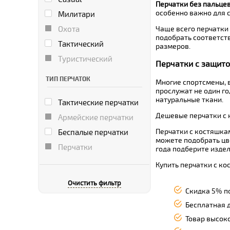
Перчатки без пальце
особенно важно для 
Милитари
Охота
Чаще всего перчатки 
подобрать соответств
Тактический
размеров.
Туристический
Перчатки с защито
ТИП ПЕРЧАТОК
Многие спортсмены, в
прослужат не один го
натуральные ткани.
Тактические перчатки
Дешевые перчатки с 
Армейские перчатки
Перчатки с костяшка
Беспалые перчатки
можете подобрать цве
Перчатки
года подберите изде
Купить перчатки с к
Очистить фильтр
Скидка 5% п
Бесплатная д
Товар высоко