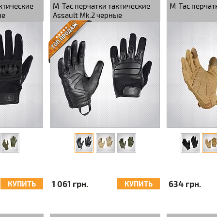
ктические
M-Tac перчатки тактические
M-Tac перчат
ые
Assault Mk.2 черные
1 061 грн.
634 грн.
КУПИТЬ
КУПИТЬ