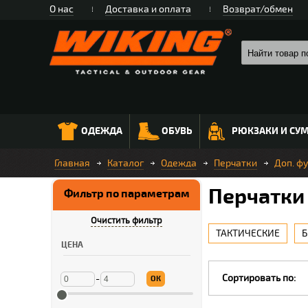
О нас
Доставка и оплата
Возврат/обмен
ОДЕЖДА
ОБУВЬ
РЮКЗАКИ И СУ
Главная
Каталог
Одежда
Перчатки
Доп. ф
Перчатки
Фильтр по параметрам
Очистить фильтр
ТАКТИЧЕСКИЕ
Б
ЦЕНА
Сортировать по:
-
ОК