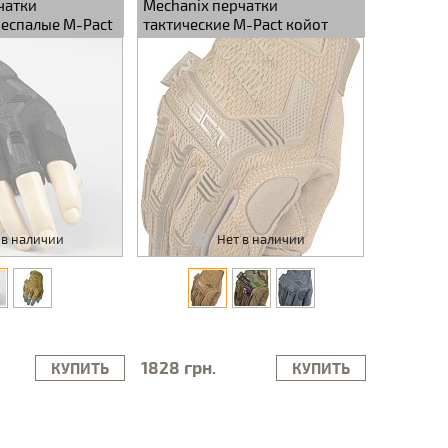
чатки
Mechanix перчатки
беспалые M-Pact
тактические M-Pact койот
 в наличии
Нет в наличии
1828 грн.
КУПИТЬ
КУПИТЬ