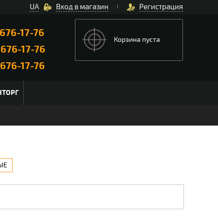
UA
Вход в магазин
Регистрация
676-17-76
Корзина пуста
)
676-17-76
676-17-76
НТОРГ
ЫЕ