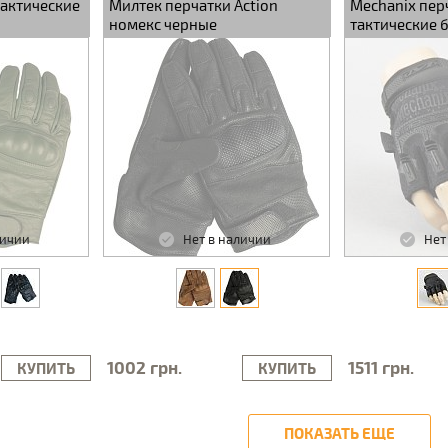
тактические
Милтек перчатки Action
Mechanix пер
номекс черные
тактические 
черный
личии
Нет в наличии
Нет
1002 грн.
1511 грн.
КУПИТЬ
КУПИТЬ
ПОКАЗАТЬ ЕЩЕ