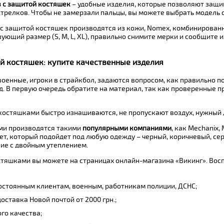
в с защитой костяшек
– удобные изделия, которые позволяют защища
стрелков. Чтобы не замерзали пальцы, вы можете выбрать модель
с защитой костяшек производятся из кожи, Nomex, комбинированны
ующий размер (S, M, L, XL), правильно снимите мерки и сообщите и
й костяшек: купите качественные изделия
оенные, игроки в страйкбол, задаются вопросом, как правильно п
д. В первую очередь обратите на материал, так как проверенные
костяшками быстро изнашиваются, не пропускают воздух, нужный д
ми производятся такими
популярными компаниями
, как Mechanix, 
т, который подойдет под любую одежду – черный, коричневый, сер
лие с двойным утеплением.
остяшками вы можете на страницах онлайн-магазина «Викинг». Вос
остоянным клиентам, военным, работникам полиции, ДСНС;
оставка Новой почтой от 2000 грн.;
го качества;