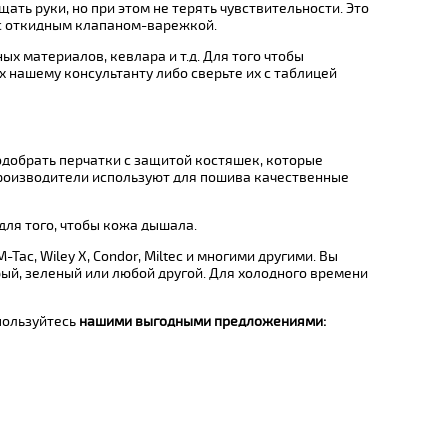
ть руки, но при этом не терять чувствительности. Это
 с откидным клапаном-варежкой.
х материалов, кевлара и т.д. Для того чтобы
х нашему консультанту либо сверьте их с таблицей
одобрать перчатки с защитой костяшек, которые
 производители используют для пошива качественные
ля того, чтобы кожа дышала.
M-Tac, Wiley X, Condor, Miltec и многими другими. Вы
ый, зеленый или любой другой. Для холодного времени
пользуйтесь
нашими выгодными предложениями: