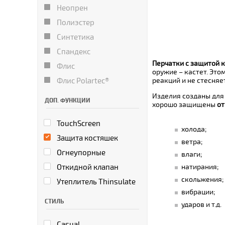
Неопрен
Полиэстер
Синтетика
Спандекс
Перчатки с защитой 
Флис
оружие – кастет. Это
Флис Polartec®
реакций и не стесняе
Изделия созданы для в
ДОП. ФУНКЦИИ
хорошо защищены
от
TouchScreen
холода;
Защита костяшек
ветра;
Огнеупорные
влаги;
Откидной клапан
натирания;
скольжения;
Утеплитель Thinsulate
вибрации;
СТИЛЬ
ударов и т.д.
Casual