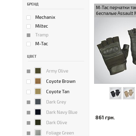
БРЕНД
M-Tac перчатки та
беспалые Assault 
Mechanix
Miltec
Tramp
M-Tac
ЦВЕТ
Army Olive
Coyote Brown
Coyote Tan
Dark Grey
Dark Navy Blue
861 грн.
Dark Olive
Foliage Green