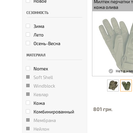
Новое
Милтек перчатки 
кожа олива
СЕЗОННОСТЬ
Зима
Лето
Осень-Весна
МАТЕРИАЛ
Nomex
Нет в на
Soft Shell
Windblock
Кевлар
Кожа
801 грн.
Комбинированный
Мембрана
Нейлон