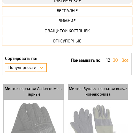
ТАКТИЧЕСКИЕ
БЕСПАЛЫЕ
ЗИМНИЕ
С ЗАЩИТОЙ КОСТЯШЕК
ОГНЕУПОРНЫЕ
Сортировать по:
12
30
Все
Показывать по:
Популярности
Милтек перчатки Action номекс
Милтек Бундес. перчатки кожа/
черные
номекс олива