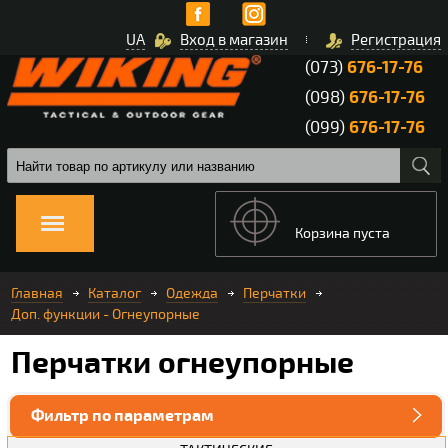
UA
Вход в магазин
Регистрация
(073)
676-17-76
(098)
676-17-76
(099)
676-17-76
Корзина пуста
Главная
Каталог
Одежда
Перчатки
Доп. функции - Огнеупорные
Перчатки огнеупорные
Фильтр по параметрам