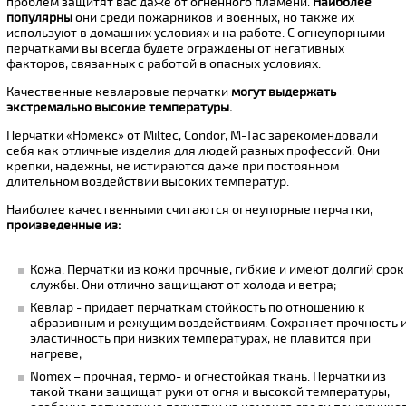
проблем защитят вас даже от огненного пламени.
Наиболее
популярны
они среди пожарников и военных, но также их
используют в домашних условиях и на работе. С огнеупорными
перчатками вы всегда будете ограждены от негативных
факторов, связанных с работой в опасных условиях.
Качественные кевларовые перчатки
могут выдержать
экстремально высокие температуры.
Перчатки «Номекс» от Miltec, Condor, M-Tac зарекомендовали
себя как отличные изделия для людей разных профессий. Они
крепки, надежны, не истираются даже при постоянном
длительном воздействии высоких температур.
Наиболее качественными считаются огнеупорные перчатки,
произведенные из:
Кожа. Перчатки из кожи прочные, гибкие и имеют долгий срок
службы. Они отлично защищают от холода и ветра;
Кевлар - придает перчаткам стойкость по отношению к
абразивным и режущим воздействиям. Сохраняет прочность 
эластичность при низких температурах, не плавится при
нагреве;
Nomex – прочная, термо- и огнестойкая ткань. Перчатки из
такой ткани защищат руки от огня и высокой температуры,