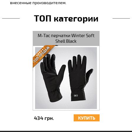
внесенные производителем.
ТОП категории
M-Tac перчатки Winter Soft
M-Tac перч
Shell Black
Sh
434 грн.
434 грн.
КУПИТЬ