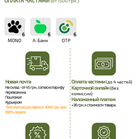
ОПЛАТА ЧАСТЯМИ
(от 1500 грн.):
6
6
6
MONO
А-Банк
OTP
Новая почта
Оплата частями
(до 4 частей)
На склад - от 45 грн., согласно тарифу
Карточкой онлайн
(без
перевозчика.
комиссии)
Поштомат
Наложенный платеж
Курьером
+36 грн. к стоимости товара.
*Бесплатная доставка от 3000 грн. при
100% оплате