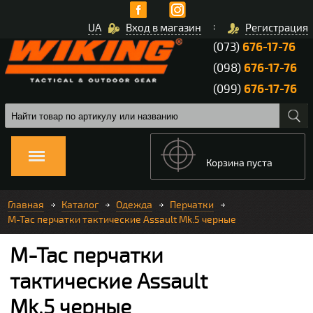
UA
Вход в магазин
Регистрация
(073)
676-17-76
(098)
676-17-76
(099)
676-17-76
Корзина пуста
Главная
Каталог
Одежда
Перчатки
M-Tac перчатки тактические Assault Mk.5 черные
M-Tac перчатки
тактические Assault
Mk.5 черные