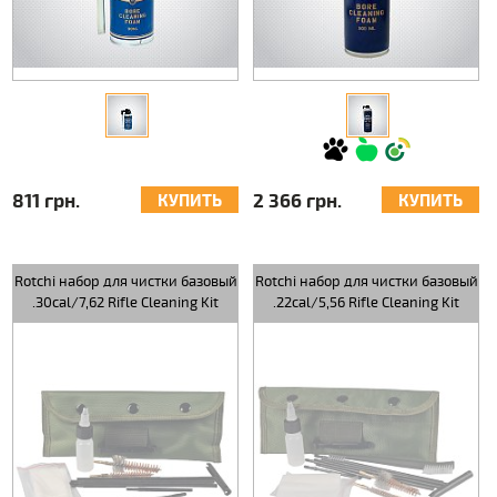
811 грн.
2 366 грн.
КУПИТЬ
КУПИТЬ
Rotchi набор для чистки базовый
Rotchi набор для чистки базовый
.30cal/7,62 Rifle Cleaning Kit
.22cal/5,56 Rifle Cleaning Kit