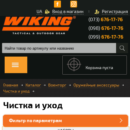
UA
Вход в магазин
Регистрация
(073)
676-17-76
(098)
676-17-76
(099)
676-17-76
Корзина пуста
Главная
Каталог
Военторг
Оружейные аксессуары
Чистка и уход
Чистка и уход
Фильтр по параметрам