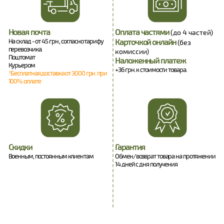
Новая почта
Оплата частями
(до 4 частей)
На склад - от 45 грн., согласно тарифу
Карточкой онлайн
(без
перевозчика.
комиссии)
Поштомат
Наложенный платеж
Курьером
+36 грн. к стоимости товара.
*Бесплатная доставка от 3000 грн. при
100% оплате
Скидки
Гарантия
Военным, постоянным клиентам
Обмен/возврат товара на протяжении
14 дней с дня получения