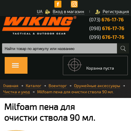
UA
Вход в магазин
Регистрация
(073)
676-17-76
(098)
676-17-76
(099)
676-17-76
Корзина пуста
Главная
Каталог
Военторг
Оружейные аксессуары
Чистка и уход
Milfoam пена для очистки ствола 90 мл.
Milfoam пена для
очистки ствола 90 мл.