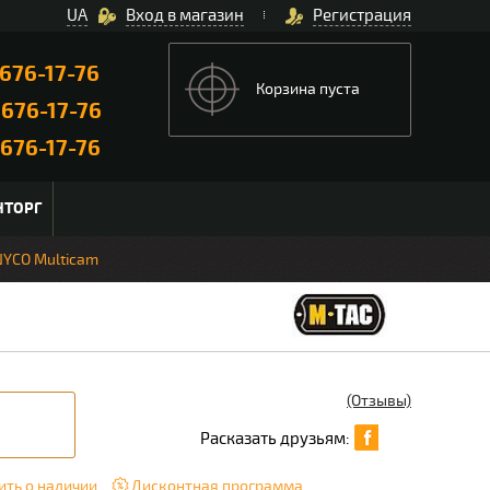
UA
Вход в магазин
Регистрация
676-17-76
Корзина пуста
)
676-17-76
676-17-76
НТОРГ
NYCO Multicam
(Отзывы)
Расказать друзьям:
ть о наличии
Дисконтная программа