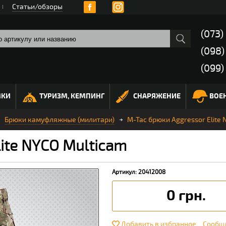
Статьи/обзоры
(073)
(098
(099)
МКИ
ТУРИЗМ, КЕМПИНГ
СНАРЯЖЕНИЕ
ВОЕ
Брюки камуфляжные (милитари)
M-Tac брюки Aggressor Elite 
ite NYCO Multicam
Артикул: 20412008
0 грн.
Добавить в избранное
Сообщи