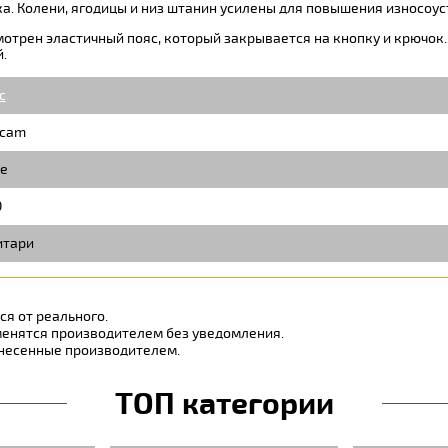
а. Колени, ягодицы и низ штанин усилены для повышения износоус
мотрен эластичный пояс, который закрывается на кнопку и крючок
.
c
icam
е
O
тари
я от реального.
менятся производителем без уведомления.
внесенные производителем.
ТОП категории