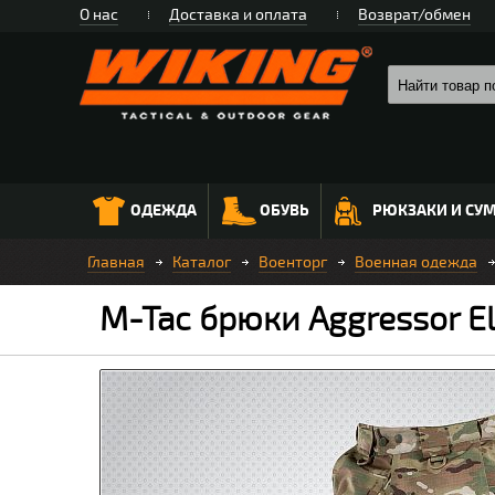
О нас
Доставка и оплата
Возврат/обмен
ОДЕЖДА
ОБУВЬ
РЮКЗАКИ И СУ
Главная
Каталог
Военторг
Военная одежда
M-Tac брюки Aggressor El