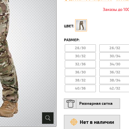
Заказы до 10
ЦВЕТ:
РАЗМЕР:
26/30
26/32
30/32
30/34
32/36
34/30
36/30
36/32
38/32
38/34
40/36
42/32
Размерная сетка
Нет в наличии