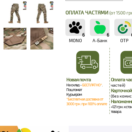
ОПЛАТА ЧАСТЯМИ
(от 1500 грн
6
6
MONO
А-Банк
OTP
Новая почта
Оплата ча
На склад -
БЕСПЛАТНО*
.
частей)
Поштомат
Карточкой
Курьером
(без комис
*Бесплатная доставка от
Наложенн
3000 грн. при 100% оплате
+121 грн. к ст
товара.