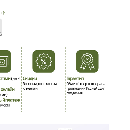
.):
6
стями
Скидки
Гарантия
(до 4
Военным, постоянным
Обмен/возврат товара на
клиентам
протяжении 14 дней с дня
 онлайн
получения
сии)
ый платеж
оимости