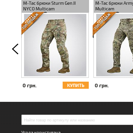
кие
M-Tac брюки Sturm Gen.II
M-Tac брюки Army
топ MC
NYCO Multicam
Multicam
0 грн.
0 грн.
УПИТЬ
КУПИТЬ
Угода користувача