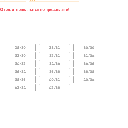
00 грн. отправляются по предоплате!
28/30
28/32
30/30
32/30
32/32
32/34
34/32
34/34
34/36
36/34
36/36
36/38
38/36
40/32
40/34
42/34
42/36