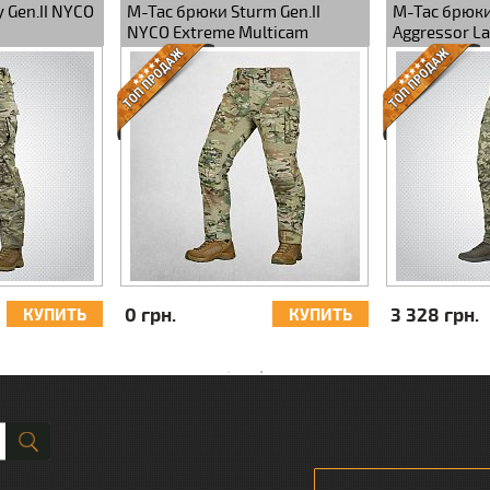
 Gen.II NYCO
M-Tac брюки Sturm Gen.II
M-Tac брюк
NYCO Extreme Multicam
Aggressor L
0 грн.
3 328 грн.
КУПИТЬ
КУПИТЬ