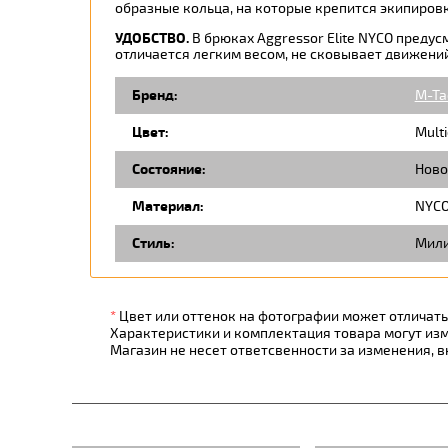
образные кольца, на которые крепится экипировк
УДОБСТВО
.
В брюках Aggressor Elite NYCO предус
отличается легким весом, не сковывает движений
Бренд:
M-Ta
Цвет:
Mult
Состояние:
Ново
Материал:
NYC
Стиль:
Мили
*
Цвет или оттенок на фотографии может отличатьс
Характеристики и комплектация товара могут из
Магазин не несет ответсвенности за изменения, 