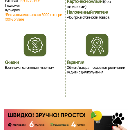
На склад -
БЕСПЛАТНО*
.
Карточкой онлайн
(без
Поштомат
комиссии)
Курьером
Наложенный платеж
*Бесплатная доставка от 3000 грн. при
+166 грн. к стоимости товара.
100% оплате
Скидки
Гарантия
Военным, постоянным клиентам
Обмен/возврат товара на протяжении
14 дней с дня получения