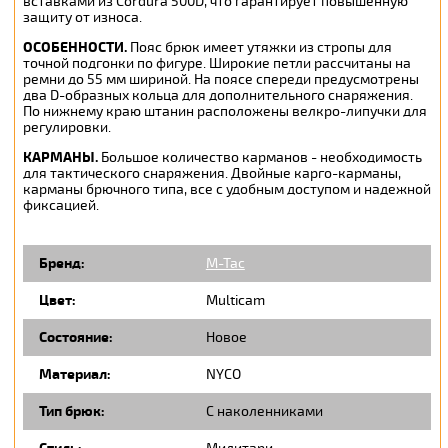
вставками из Cordura 500D, что гарантирует повышенную
защиту от износа.
ОСОБЕННОСТИ.
Пояс брюк имеет утяжки из стропы для
точной подгонки по фигуре. Широкие петли рассчитаны на
ремни до 55 мм шириной. На поясе спереди предусмотрены
два D-образных кольца для дополнительного снаряжения.
По нижнему краю штанин расположены велкро-липучки для
регулировки.
КАРМАНЫ.
Большое количество карманов - необходимость
для тактического снаряжения. Двойные карго-карманы,
карманы брючного типа, все с удобным доступом и надежной
фиксацией.
Бренд:
M-Tac
Цвет:
Multicam
Состояние:
Новое
Материал:
NYCO
Тип брюк:
С наколенниками