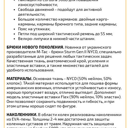
износоустойчивости;
Свобода движений - подойдут для активной
деятельности;
Большое количество карманов: двойные карго-
карманы, карманы брючного типа, задние карманы;
Пояс на утяжках;
Петли под широкий тактический ремень до 55 мм;
Велкро-липучки в нижней части штанин.
БРЮКИ НОВОГО ПОКОЛЕНИЯ.
Новинка от украинского
производителя M-Tac - брюки Sturm Gen.II NYCO, специально
разработанные для решения любых тактических задач.
Качественная ткань, анатомический крой, усиления и
эластичные вставки, а также множество деталей для
удобного использования.
МАТЕРИАЛЫ.
Основная ткань - NYCO (50% нейлон, 50%
хлопок). ТАкой материал используется для пошива формы
американских военных, отличается устойчивостью к износу,
хорошо пропускает воздух, отлично выглядит. Дополняют
модель эластичные вставки Flex (90% нейлон, 10% эластан).
Они позволяют сохранить подвижность и гибкость, и при
этом штаны хорошо сидят по фигуре.
НАКОЛЕННИКИ.
В области колен реализованы наколенники
из EVA-пены. Толщины 2-4 мм достаточно для защиты
коленных суставов от травм. Наружная часть защищена