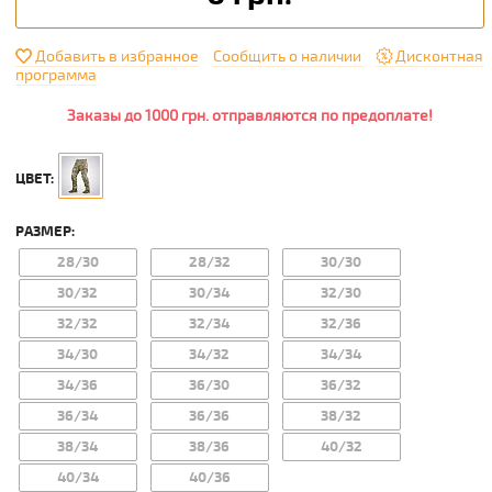
Добавить в избранное
Сообщить о наличии
Дисконтная
программа
Заказы до 1000 грн. отправляются по предоплате!
ЦВЕТ:
РАЗМЕР:
28/30
28/32
30/30
30/32
30/34
32/30
32/32
32/34
32/36
34/30
34/32
34/34
34/36
36/30
36/32
36/34
36/36
38/32
38/34
38/36
40/32
40/34
40/36