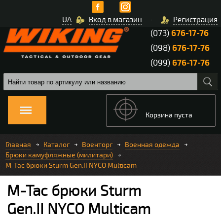
UA
Вход в магазин
Регистрация
(073)
676-17-76
(098)
676-17-76
(099)
676-17-76
Корзина пуста
Главная
Каталог
Военторг
Военная одежда
Брюки камуфляжные (милитари)
M-Tac брюки Sturm Gen.II NYCO Multicam
M-Tac брюки Sturm
Gen.II NYCO Multicam