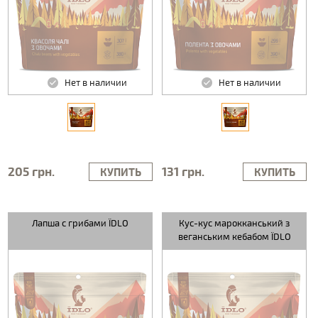
Нет в наличии
Нет в наличии
205 грн.
131 грн.
КУПИТЬ
КУПИТЬ
Лапша с грибами ЇDLO
Кус-кус марокканський з
веганським кебабом ЇDLO