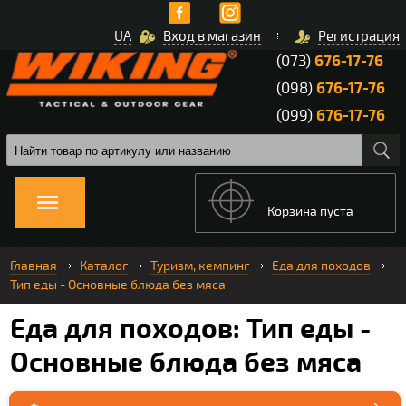
UA
Вход в магазин
Регистрация
(073)
676-17-76
(098)
676-17-76
(099)
676-17-76
Корзина пуста
Главная
Каталог
Туризм, кемпинг
Еда для походов
Тип еды - Основные блюда без мяса
Еда для походов: Тип еды -
Основные блюда без мяса