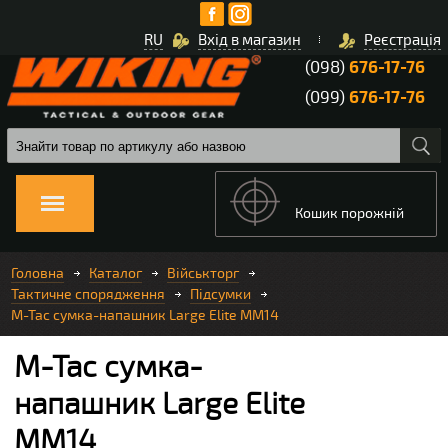
RU
Вхід в магазин
Реєстрація
(098)
676-17-76
(099)
676-17-76
Кошик порожній
Головна
Каталог
Військторг
Тактичне спорядження
Підсумки
M-Tac сумка-напашник Large Elite MM14
M-Tac сумка-
напашник Large Elite
MM14