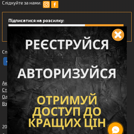
Слідкуйте за нами:
Підписатися на розсилку:
Сподобався наш інтернет магазин?
Акції
Спорядження
Про нас
Статті/огляди
Збройові
Карта сайта
аксесуари
Одяг
Угода
Доставка та
користувача
Взуття
оплата
Клієнтам
2010-2026 Вікінг. Всі права захищені.