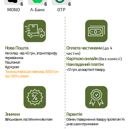
6
6
6
MONO
А-Банк
OTP
Нова Пошта
Оплата частинами
(до 4
На склад - від 45 грн., згідно тарифу
частин)
перевізника.
Карткою онлайн
(без комісії)
Поштомат
Накладений платіж
Кур'єром
+51 грн. до вартості товару.
*Безкоштовна доставка від 3000 грн.
при 100% оплаті
Знижки
Гарантія
Військовим, постійним клієнтам
Обмін/повернення товару протягом 14
днів з дня отримання