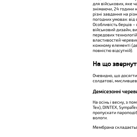
для військових, яке ч
знімаючи, 24 години 
різні завдання на різн
погодних умовах: від с
Особливість берців –
військовий дизайн, в
передових технологі
властивостей черевик
кожному елементі (д
повністю відсутній).
На що звернут
Очевидно, що досягти
солдатові, мисливцев
Демісезонні череви
На осінь і весну, з 
Tex), DINTEX, SympaTe
пропускати пароподі
вологи.
Мембрана складається,