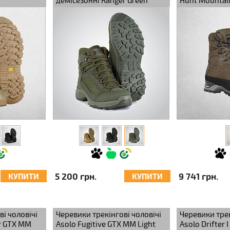
демісезонні Ranger Green
Hunt Mountai
5 200 грн.
9 741 грн.
КУПИТИ
КУПИТИ
і чоловічі
Черевики трекінгові чоловічі
Черевики трек
r GTX MM
Asolo Fugitive GTX MM Light
Asolo Drifter 