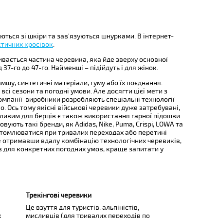
яються зі шкіри та зав'язуються шнурками. В інтернет-
ктичних кросівок
.
ивається частина черевика, яка йде зверху основної
37-го до 47-го. Найменші – підійдуть і для жінок.
мшу, синтетичні матеріали, гуму або їх поєднання.
і сезони та погодні умови. Але досягти цієї мети з
мпанії-виробники розробляють спеціальні технології
. Ось тому якісні військові черевики дуже затребувані,
ливим для берців є також використання гарної підошви.
ують такі бренди, як Adidas, Nike, Puma, Crispi, LOWA та
 втомлюватися при тривалих переходах або перетині
е отримавши вдалу комбінацію технологічних черевиків,
в для конкретних погодних умов, краще запитати у
Трекінгові черевики
Це взуття для туристів, альпіністів,
х
мисливців (для тривалих переходів по