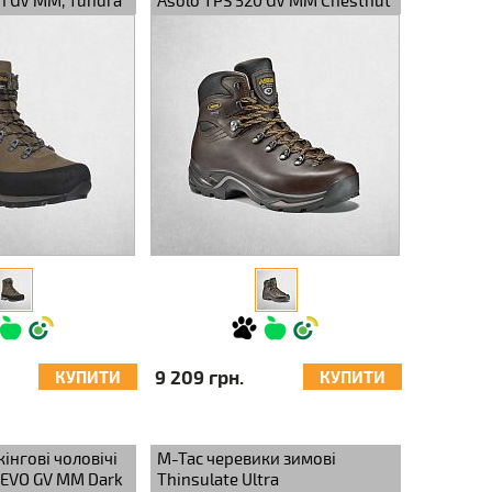
n GV MM, Tundra
Asolo TPS 520 GV MM Chestnut
9 209 грн.
КУПИТИ
КУПИТИ
інгові чоловічі
M-Tac черевики зимові
I EVO GV MM Dark
Thinsulate Ultra