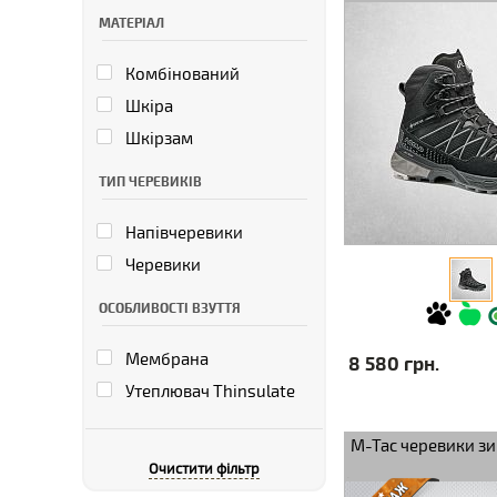
Black/Black
МАТЕРІАЛ
Комбінований
Шкіра
Шкірзам
ТИП ЧЕРЕВИКІВ
Напівчеревики
Черевики
ОСОБЛИВОСТІ ВЗУТТЯ
Мембрана
8 580 грн.
Утеплювач Thinsulate
M-Tac черевики зи
Очистити фільтр