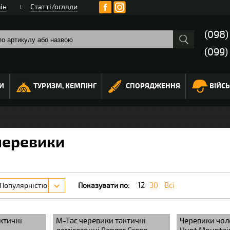
ін
Статті/огляди
(098
(099)
И
ТУРИЗМ, КЕМПІНГ
СПОРЯДЖЕННЯ
ВІЙС
черевики
12
30
Всі
Популярністю
Показувати по:
ктичні
M-Tac черевики тактичні
Черевики чоло