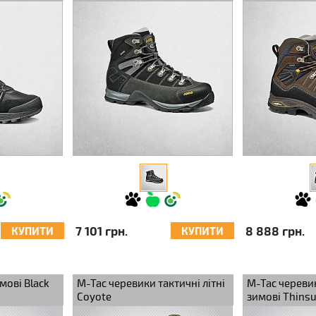
Black/Grey
Brown/Brown
7 101 грн.
8 888 грн.
КУПИТИ
КУПИТИ
мові Black
M-Tac черевики тактичні літні
M-Tac череви
Coyote
зимові Thinsu