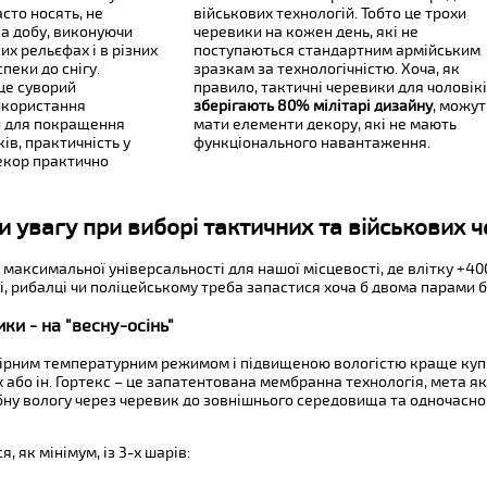
асто носять, не
військових технологій. Тобто це трохи
на добу, виконуючи
черевики на кожен день, які не
их рельєфах і в різних
поступаються стандартним армійським
пеки до снігу.
зразкам за технологічністю. Хоча, як
 це суворий
правило, тактичні черевики для чоловік
икористання
зберігають 80% мілітарі дизайну
, можут
й для покращення
мати елементи декору, які не мають
ів, практичність у
функціонального навантаження.
екор практично
и увагу при виборі тактичних та військових ч
 максимальної універсальності для нашої місцевості, де влітку +4
і, рибалці чи поліцейському треба запастися хоча б двома парами б
ки - на "весну-осінь"
помірним температурним режимом і підвищеною вологістю краще куп
x або ін. Гортекс – це запатентована мембранна технологія, мета я
бну вологу через черевик до зовнішнього середовища та одночасн
 як мінімум, із 3-х шарів: