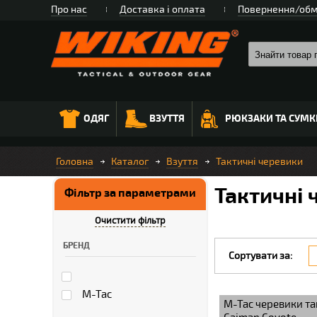
Про нас
Доставка і оплата
Повернення/обм
ОДЯГ
ВЗУТТЯ
РЮКЗАКИ ТА СУМК
Головна
Каталог
Взуття
Тактичні черевики
Тактичні 
Фільтр за параметрами
Очистити фільтр
БРЕНД
Сортувати за:
M-Tac
M-Tac черевики та