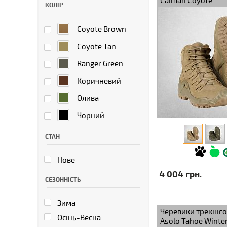
Caiman Coyote
КОЛІР
Coyote Brown
Coyote Tan
Ranger Green
Коричневий
Олива
Чорний
СТАН
Нове
4 004 грн.
СЕЗОННІСТЬ
Зима
Черевики трекінгов
Осінь-Весна
Asolo Tahoe Winte