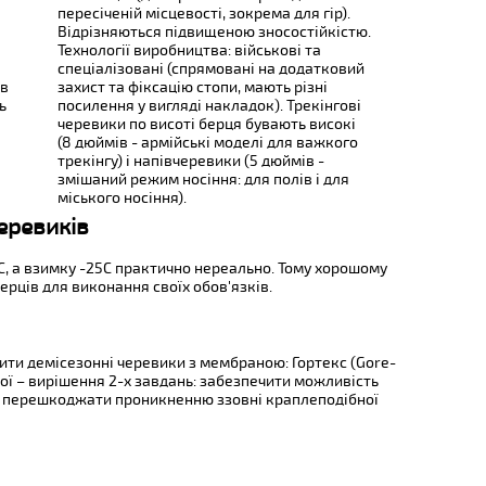
пересіченій місцевості, зокрема для гір).
Відрізняються підвищеною зносостійкістю.
Технології виробництва: військові та
спеціалізовані (спрямовані на додатковий
ів
захист та фіксацію стопи, мають різні
ь
посилення у вигляді накладок). Трекінгові
черевики по висоті берця бувають високі
(8 дюймів - армійські моделі для важкого
трекінгу) і напівчеревики (5 дюймів -
змішаний режим носіння: для полів і для
міського носіння).
еревиків
0С, а взимку -25С практично нереально. Тому хорошому
ерців для виконання своїх обов'язків.
ити демісезонні черевики з мембраною: Гортекс (Gore-
кої – вирішення 2-х завдань: забезпечити можливість
о перешкоджати проникненню ззовні краплеподібної