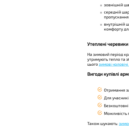
зовнішній ша
середній шар
пропускання
внутрішній ш
комфорту для
Утеплені черевики 
На зимовий період кра
утримують тепло та з
цього
зимові чоловічі
Вигоди купівлі арм
Отримання за
Для учасникі
Безкоштовні 
Можливість п
Також шукають:
зимо