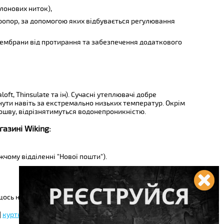
лонових ниток),
кропор, за допомогою яких відбувається регулювання
 мембрани від протирання та забезпечення додаткового
t, Thinsulate та ін). Сучасні утеплювачі добре
нути навіть за екстремально низьких температур. Окрім
дошву, відрізнятимуться водонепроникністю.
газині Wiking:
чому відділенні "Нової пошти").
ось не підійшло.
|
куртка військова