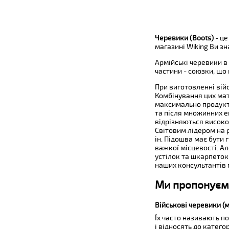
Черевики (Boots)
- це
магазині Wiking Ви з
Армійські черевики в
частини - союзки, що 
При виготовленні вій
Комбінування цих мат
максимально продукт
та після множинних е
відрізняються високо
Світовим лідером на р
ін. Підошва має бути
важкої місцевості. А
устілок та шкарпеток
наших консультантів 
Ми пропонуємо
Військові черевики (м
Їх часто називають 
і відносять до катего