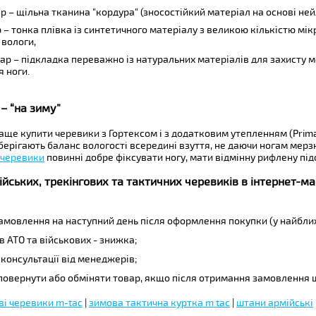
р – щільна тканина "кордура" (зносостійкий матеріал на основі ней
 – тонка плівка із синтетичного матеріалу з великою кількістю мі
 вологи,
ар – підкладка переважно із натуральних матеріалів для захисту
 ноги.
– “на зиму”
ще купити черевики з Гортексом і з додатковим утепленням (Рrimalof
берігають баланс вологості всередині взуття, не даючи ногам мерз
 черевики
повинні добре фіксувати ногу, мати відмінну рифлену пі
ійських, трекінгових та тактичних черевиків в інтернет-ма
мовлення на наступний день після оформлення покупки (у найближ
в АТО та військових - знижка;
консультації від менеджерів;
овернути або обміняти товар, якщо після отримання замовлення щ
ві черевики m-tac
|
зимова тактична куртка m tac
|
штани армійські