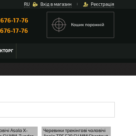
RU
Вхід в магазин
Реєстрація
)
676-17-76
Кошик порожній
676-17-76
ЬКТОРГ
вічі Asolo X-
Черевики трекінгові чоловічі