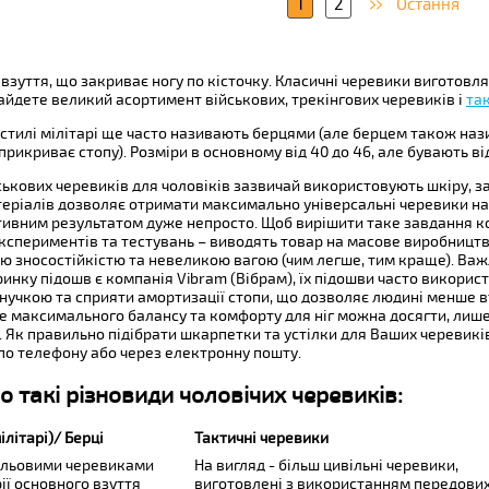
1
2
Остання
 взуття, що закриває ногу по кісточку. Класичні черевики виготовл
найдете великий асортимент військових, трекінгових черевиків і
та
 стилі мілітарі ще часто називають берцями (але берцем також наз
прикриває стопу). Розміри в основному від 40 до 46, але бувають від 
ськових черевиків для чоловіків зазвичай використовують шкіру, за
еріалів дозволяє отримати максимально універсальні черевики на вс
ивним результатом дуже непросто. Щоб вирішити таке завдання ко
кспериментів та тестувань – виводять товар на масове виробництво
ю зносостійкістю та невеликою вагою (чим легше, тим краще). Важ
инку підошв є компанія Vibram (Вібрам), їх підошви часто використов
 гнучкою та сприяти амортизації стопи, що дозволяє людині менше
ле максимального балансу та комфорту для ніг можна досягти, лиш
. Як правильно підібрати шкарпетки та устілки для Ваших черевикі
по телефону або через електронну пошту.
 такі різновиди чоловічих черевиків:
ілітарі)/ Берці
Тактичні черевики
польовими черевиками
На вигляд - більш цивільні черевики,
рії основного взуття
виготовлені з використанням передови