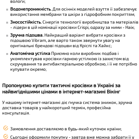
вологи;
Водонепроникність.
Для осінніх моделей взуття її забезпечує
використання мембрани та шкіри з гідрофобним покриттям;
Зносостійкість.
Cінергія технології виробництва та матеріалів
- лідери в цій номінації кросівки Crispi, одразу за ними - Haix;
Зручна підошва.
Найкращий варіант вибрати кросівки з
підошвою Vibram, але варто також звернути увагу на
оригінальні брендові підошви від Кріспі та Хайкс;
Анатомічна устілка
Приємно коли виробник подбав і
укомплектував кросівки гарною устілкою із захистом від
скручування та антибактеріальною обробкою, і її не потрібно
купувати окремо;
Пропонуємо купити тактичні кросівки в Україні за
найвигіднішими цінами в інтернет-магазині Вікінг
У нашому інтернет-магазині діє гнучка система знижок, зручна
доставка товарів у найкоротший термін, професійна
консультація.
Замовлення доставляємо в будь-який куточок країни;
Сьогодні оформили покупку - завтра вже можна забрати її у