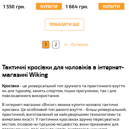
1 550 грн.
1 664 грн.
КУПИТИ
КУПИТИ
ПОКАЗАТИ ЩЕ
1
2
Остання
Тактичні кросівки для чоловіків в інтернет-
магазині Wiking
Кросівки
- це універсальний тип зручного та практичного взуття
як для туризму, занять спортом, піших прогулянок, так і для
повсякденного використання.
В інтернет-магазині «Вікінг» можна купити чоловічі тактичні
кросівки. Це особливий тип даного взуття - більш універсальний,
практичний, виготовлений за найсуворішими технологіями та
вимогами якості. У тактичних кросівках зручно пересуватися
містом, лісовою чи гірською місцевістю, вони призначені для