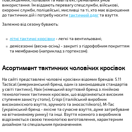
повсякденних, польових та навіть екстремальних умов
використання. Їм віддають перевагу спецслужби, військові,
охоронні служби, поліцейські, мисливці та ті, хто має відношення
до тактичних дій і потребу носити
тактичний одяг
та взуття.
Залежно від сезону бувають:
літні тактичні кросівки
- легкі та вентильовані;
демісезонні (весна-осінь) - закриті з гідрофобним покриттям
та мембраною (наприклад з гортексом).
Асортимент тактичних чоловічих кросівок
На сайті представлені чоловічі кросівки відомих брендів: 5.11
Tactical (американський бренд, один із законодавців стандартів
у світі тактики), Haix (німецький взуттєвий бренд з лінійкою
технологічних тактичних кросівок, що відрізняються високим
ступенем захисту стопи), Crispi (італійський виробник
високоякісного взуття, зручного та зносостійкого), M-Tac
(український бренд - якісне та сучасне взуття, дуже затребуване
на вітчизняному ринку) та інші. Взуття кожного з виробників
відрізняється своєю технологією виготовлення, характерним
дизайном та спеціальним призначенням.