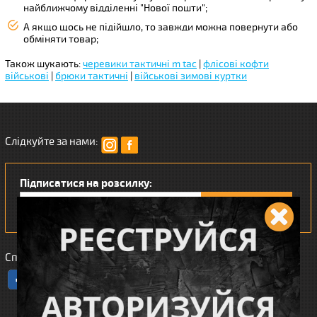
найближчому відділенні "Нової пошти";
А якщо щось не підійшло, то завжди можна повернути або
обміняти товар;
Також шукають:
черевики тактичні m tac
|
флісові кофти
військові
|
брюки тактичні
|
військові зимові куртки
Слідкуйте за нами:
Підписатися на розсилку:
Сподобався наш інтернет магазин?