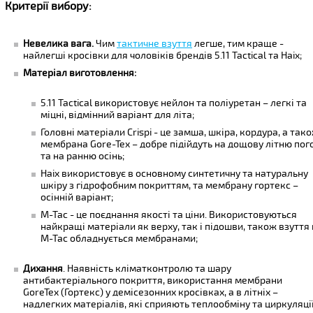
Критерії вибору:
Невелика вага.
Чим
тактичне взуття
легше, тим краще -
найлегші кросівки для чоловіків брендів 5.11 Tactical та Haix;
Матеріал виготовлення:
5.11 Tactical використовує нейлон та поліуретан – легкі та
міцні, відмінний варіант для літа;
Головні матеріали Crispi - це замша, шкіра, кордура, а так
мембрана Gore-Tex – добре підійдуть на дощову літню пог
та на ранню осінь;
Haix використовує в основному синтетичну та натуральну
шкіру з гідрофобним покриттям, та мембрану гортекс –
осінній варіант;
M-Tac - це поєднання якості та ціни. Використовуються
найкращі матеріали як верху, так і підошви, також взуття 
М-Тас обладнується мембранами;
Дихання
. Наявність кліматконтролю та шару
антибактеріального покриття, використання мембрани
GoreTex (Гортекс) у демісезонних кросівках, а в літніх –
надлегких матеріалів, які сприяють теплообміну та циркуляці