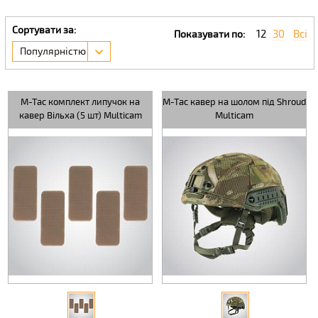
Сортувати за:
12
30
Всі
Показувати по:
Популярністю
M-Tac комплект липучок на
M-Tac кавер на шолом під Shroud
кавер Вільха (5 шт) Multicam
Multicam