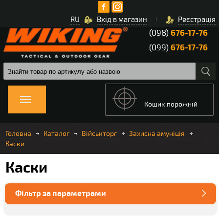
RU
Вхід в магазин
Реєстрація
(098)
676-17-76
(099)
676-17-76
Кошик порожній
Головна
Каталог
Військторг
Захисна амуніція
Каски
Каски
Фільтр за параметрами