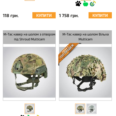
118 грн.
1 758 грн.
КУПИТИ
КУПИТИ
M-Tac кавер на шолом з отвором
M-Tac кавер на шолом Вільха
під Shroud Multicam
Multicam