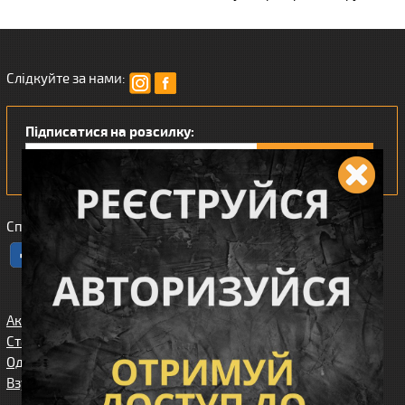
Слідкуйте за нами:
Підписатися на розсилку:
Сподобався наш інтернет магазин?
Акції
Спорядження
Про нас
Статті/огляди
Збройові
Карта сайта
аксесуари
Одяг
Угода
Доставка та
користувача
Взуття
оплата