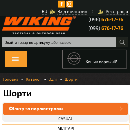
RU
Вхід в магазин
Реєстрація
(098)
676-17-76
(099)
676-17-76
Кошик порожній
Головна
Каталог
Одяг
Шорти
Шорти
Фільтр за параметрами
CASUAL
МІЛІТАРІ