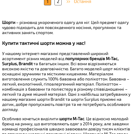
1
2
Остання
Шорти
– різновид укороченого одягу для ніг. Цей предмет одягу
чудово підходить для повсякденного носіння, прогулянок та
активних занять спортом.
Купити тактичні шорти можна у нас!
У нашому інтернет-магазині представлений широкий
асортимент різних моделей від
популярних брендів М-Тас,
Surplus, Brandit
та багатьох інших. Всі вони відрізняються
високою якістю та довговічністю. Багато моделей шорт мілітарі
оснащені зручними та місткими кишенями. Матеріалом
виготовлення служить 100% бавовна або полікоттон. Бавовна –
легкий, екологічний, гіпоалергенний матеріал. Полікоттон –
комбінація з бавовни та поліестеру в різному співвідношенні –
легкий та дуже міцний матеріал. Одні з найбільш затребуваних у
нашому магазині шорти Brandit та шорти Surplus приємні на
дотик, добре пропускають повітря та не потребують особливого
догляду.
Особливо хочеться виділити
шорти М-Тас
. Це відносно молодий
бренд на ринку, що виготовляють одяг з 2014 року, але завдяки
команді професіоналів швидко завоювали довіру тисяч клієнтів