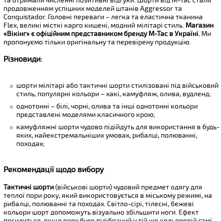
та отримали численні позитивні відгуки. Шорти від M-Tac стали
продовженням успішних моделей штанів Aggressor та
Conquistador. Головні переваги – легка та еластична тканина
Flex, великі місткі карго кишені, модний мілітарі стиль.
Магазин
«Вікінг» є офіційним представником бренду M-Tac в Україні.
Ми
пропонуємо тільки оригінальну та перевірену продукцію.
Різновиди:
шорти мілітарі або тактичні шорти стилізовані під військовий
стиль, популярні кольори – хакі, камуфляж, олива, вудленд;
однотонні – білі, чорні, олива та інші однотонні кольори
представлені моделями класичного крою;
камуфляжні шорти чудово підійдуть для використання в будь-
яких, найекстремальніших умовах, рибалці, полюванні,
походах;
Рекомендації щодо вибору
Тактичні шорти
(військові шорти) чудовий предмет одягу для
теплої пори року, який використовується в міському режимі, на
рибалці, полюванні та походах. Світло-сірі, тілесні, бежеві
кольори шорт допоможуть візуально збільшити ноги. Ефект
посилиться, якщо верх буде підібраний у тій же кольоровій гамі.