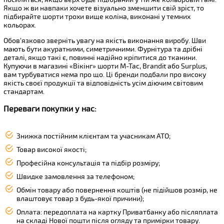
Якщо ж ви навпаки хочете візуально зменшити свій зріст, то
підбирайте шорти трохи вище коліна, виконані у темних
кольорах.
Обов'язково зверніть увагу на якість виконання виробу. Шви
мають бути акуратними, симетричними. Фурнітура та дрібні
деталі, якщо такі є, повинні надійно кріпитися до тканини.
Купуючи в магазині «Вікінг» шорти M-Tac, Brandit або Surplus,
вам турбуватися нема про що. Ці бренди подбали про високу
якість своєї продукції та відповідність усім діючим світовим
стандартам.
Переваги покупки у нас:
Знижка постійним клієнтам та учасникам АТО;
Товар високої якості;
Професійна консультація та підбір розміру;
Швидке замовлення за телефоном;
Обмін товару або повернення коштів (не підійшов розмір, не
влаштовує товар з будь-якої причини);
Оплата: передоплата на картку Приватбанку або післяплата
на складі Нової пошти після огляду та примірки товару.