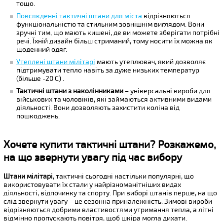
тощо.
Повсякденні тактичні штани для міста
відрізняються
функціональністю та стильним зовнішнім виглядом. Вони
зручні тим, що мають кишені, де ви можете зберігати потрібні
речі. Їхній дизайн більш стриманий, тому носити їх можна як
щоденний одяг.
Утеплені штани мілітарі
мають утеплювач, який дозволяє
підтримувати тепло навіть за дуже низьких температур
(більше -20 С) .
Тактичні штани з наколінниками
– універсальні вироби для
військових та чоловіків, які займаються активними видами
діяльності. Вони дозволяють захистити коліна від
пошкоджень.
Хочете купити тактичні штани? Розкажемо,
на що звернути увагу під час вибору
Штани мілітарі
, тактичні сьогодні настільки популярні, що
використовувати їх стали у найрізноманітніших видах
діяльності, відпочинку та спорту. При виборі штанів перше, на що
слід звернути увагу – це сезонна приналежність. Зимові вироби
відрізняються добрими властивостями утримання тепла, а літні
відмінно пропускають повітря, щоб шкіра могла дихати.