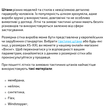
Штани
різних моделей та стилів є невід'ємною деталлю
гардеробу чоловіків. Їх популярність цілком зрозуміла, адже
вироби зручні у використанні, довговічні та не особливо
вимогливі у догляді. Літні та зимові тактичні штани мають безліч
різновидів та використовуються залежно від сфери
застосування.
Розмірна сітка виробів може бути представлена ​​у європейських
чи зарубіжних стандартах. Вибрати
тактичні штани
або будь-які
інші, у розмірах XS-XXL ви можете у нашому онлайн-магазині
«Вікінг». Щоб переконатися у їх відповідності вашим
параметрам, ознайомтеся з даними з розмірної сітки або
проконсультуйтеся у продавця.
При пошитті літніх та зимових тактичних штанів найчастіше
використовують
такі матеріали
:
мембрана;
нейлон;
синтетика;
Flex;
Windstopper;