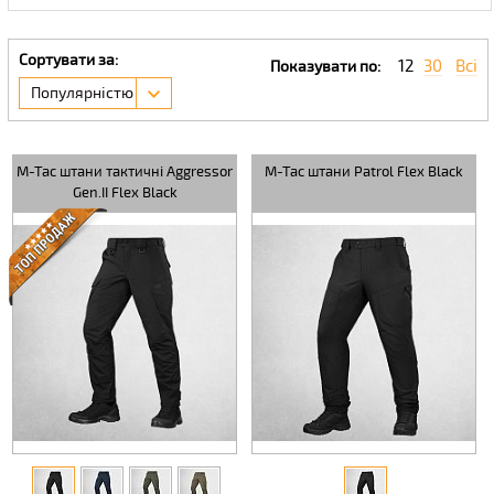
Сортувати за:
12
30
Всі
Показувати по:
Популярністю
M-Tac штани тактичні Aggressor
M-Tac штани Patrol Flex Black
Gen.II Flex Black