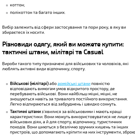
коттон;
полікоттон та багато інших.
Вибір залежить від сфери застосування та пори року, в яку ви
збираєтеся їх носити.
Різновиди одягу, який ви можете купити:
тактичні штани, мілітарі та Casual
Вироби такого типу призначені для військових та чоловіків, які
люблять активні види відпочинку, спорту.
Військові (мілітарі)
або
армійські штани
повністю
відповідають вимогам умов відкритого простору, де
перебувають військові. Вони найбільш міцні, міцні, не
зношуються навіть за тривалого постійного використання.
Легко відпираються від забруднень і швидко сохнуть.
Тактичні штани
з'явилися за військовими і мають кращі
характеристики. Вони можуть використовуватися не лише у
військових діях, а й для спорту, відпочинку, туристичних
походів. Вони шиються з безліччю зручних кишень та інших
пристроїв, що допомагають кріпити на них інструменти, збро