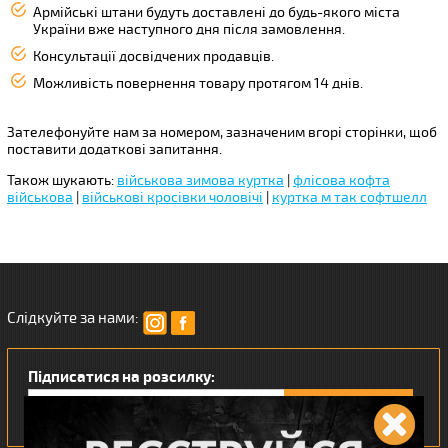
Армійські штани будуть доставлені до будь-якого міста
України вже наступного дня після замовлення.
Консультації досвідчених продавців.
Можливість повернення товару протягом 14 днів.
Зателефонуйте нам за номером, зазначеним вгорі сторінки, щоб
поставити додаткові запитання.
Також шукають:
військова зимова куртка
|
флісова кофта
військова
|
військові кросівки чоловічі
|
куртка м так софтшелл
Слідкуйте за нами:
Підписатися на розсилку: