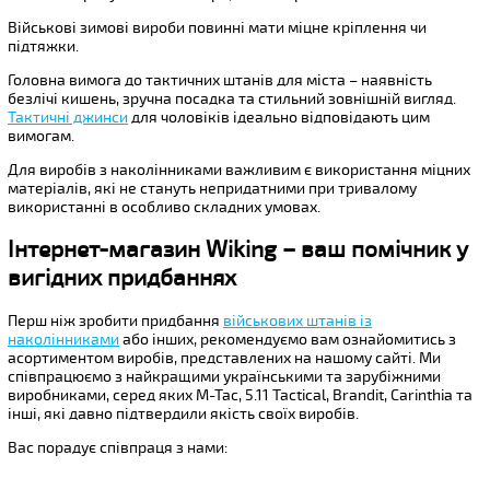
Військові зимові вироби повинні мати міцне кріплення чи
підтяжки.
Головна вимога до тактичних штанів для міста – наявність
безлічі кишень, зручна посадка та стильний зовнішній вигляд.
Тактичні джинси
для чоловіків ідеально відповідають цим
вимогам.
Для виробів з наколінниками важливим є використання міцних
матеріалів, які не стануть непридатними при тривалому
використанні в особливо складних умовах.
Інтернет-магазин Wiking – ваш помічник у
вигідних придбаннях
Перш ніж зробити придбання
військових штанів із
наколінниками
або інших, рекомендуємо вам ознайомитись з
асортиментом виробів, представлених на нашому сайті. Ми
співпрацюємо з найкращими українськими та зарубіжними
виробниками, серед яких M-Tac, 5.11 Tactical, Brandit, Carinthia та
інші, які давно підтвердили якість своїх виробів.
Вас порадує співпраця з нами: