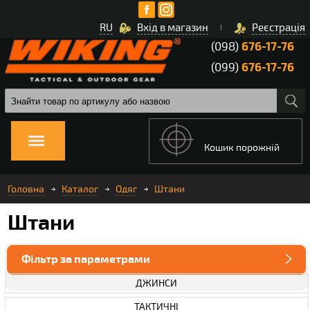
RU
Вхід в магазин
Реєстрація
(098)
676-17-76
(099)
676-17-76
Кошик порожній
Головна
Каталог
Одяг
Штани
Штани
Фільтр за параметрами
ДЖИНСИ
ТАКТИЧНІ