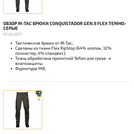
ОБЗОР M-TAC БРЮКИ CONQUISTADOR GEN.II FLEX ТЕМНО-
СЕРЫЕ
07.06.2017
Тактические брюки от М-Тас;
Сделаны из ткани Flex RipStop (64% хлопок, 32%
полиэстер, 4% спандекс);
Ткань обработана пропиткой Teflon для грязе- и
влагозащиты;
Фурнитура YKK;