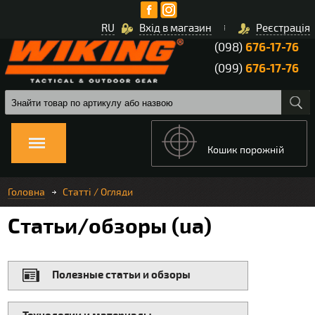
RU
Вхід в магазин
Реєстрація
(098)
676-17-76
(099)
676-17-76
Кошик порожній
Головна
Статті / Огляди
Статьи/обзоры (ua)
Полезные статьи и обзоры