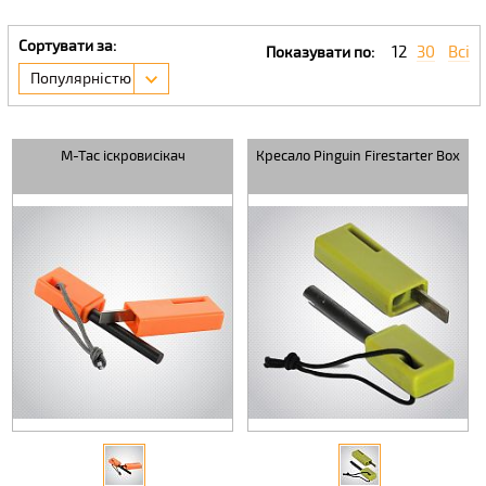
Сортувати за:
12
30
Всі
Показувати по:
Популярністю
M-Tac іскровисікач
Кресало Pinguin Firestarter Box