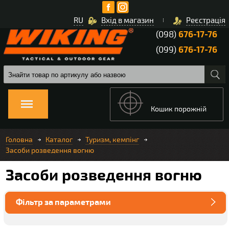
RU
Вхід в магазин
Реєстрація
(098)
676-17-76
(099)
676-17-76
Кошик порожній
Головна
Каталог
Туризм, кемпінг
Засоби розведення вогню
Засоби розведення вогню
Фільтр за параметрами