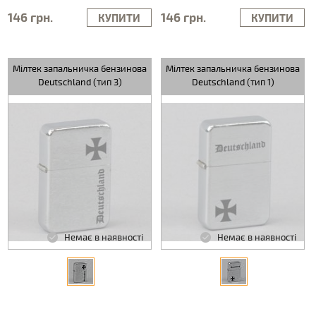
146 грн.
146 грн.
КУПИТИ
КУПИТИ
Мілтек запальничка бензинова
Мілтек запальничка бензинова
Deutschland (тип 3)
Deutschland (тип 1)
Немає в наявності
Немає в наявності