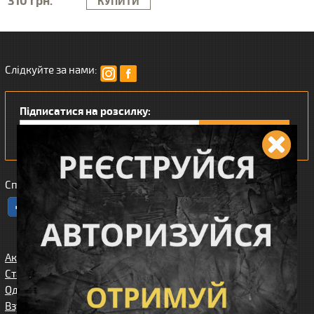
310 грн.
КУПИТИ
Слідкуйте за нами:
Підписатися на розсилку:
Сподобався наш інтернет магазин?
Акції
Спорядження
Про нас
Статті/огляди
Збройові
Карта сайта
аксесуари
Одяг
Угода
Доставка та
користувача
Взуття