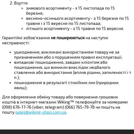
Взуття:
зимового асортименту - з 15 листопада по 15
березня;
весняно-осіннього асортименту - з 15 березня по 15
травня і з 15 вересня по 15 листопада;
літнього асортименту - з 15 травня по 15 вересня.
Гарантійні зобов'язання
не поширюються
на наступні
несправності:
ушкодження, викликані використанням товару не за
призначенням або з порушенням правил експлуатації;
випадкові пошкодження, завдані клієнтом або
пошкодження, що виникли внаслідок недбалого
ставлення або використання (вплив рідини, запиленості і т.
п.);
пошкодження в результаті стихійних лих (природних
явищ);
Для оформлення обміну товару або повернення грошових
коштів в інтернет-магазині Wiking™ телефонуйте за номерами
(098) 676-17-76 (viber, telegram) (066) 765-79-78 чи пишіть на
пошту
sales@wiking-shop.com.ua
.