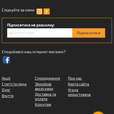
Слідкуйте за нами:
Підписатися на розсилку:
Сподобався наш інтернет магазин?
Акції
Спорядження
Про нас
Статті/огляди
Збройові
Карта сайта
аксесуари
Одяг
Угода
Доставка та
користувача
Взуття
оплата
Клієнтам