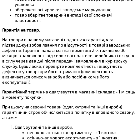
упаковка;
збережені всі ярлики і заводське маркування;
товар зберігає товарний вигляд і свої споживчі
властивості.
Гарантія на товар.
На товари в нашому магазині надається гарантія, яка
підтверджує зобов'язання по відсутності в товарі заводських
дефектів. Гарантія надається на термін від 2-х тижнів до 36
місяців в залежності від сервісної політики виробника і вступає
в силу через два дні після передачі замовлення в кур'єрську
службу. Будь ласка, перевірте комплектність і відсутність
дефектів у товарі при його отриманні (комплектність
визначається описом виробу або посібником з його
експлуатації).
Гарантійний термін
на одяг/взуття в магазині складає - 1 місяць
з моменту покупки.
При цьому на сезонні товари (одяг, хутряні та інші вироби)
гарантійний строк обчислюється з початку відповідного сезону,
а саме:
Одяг, хутряні та інші вироби:
весняно-літнього асортименту - з 1 квітня;
осінньо-зимового асортименту - з 1 жовтня;