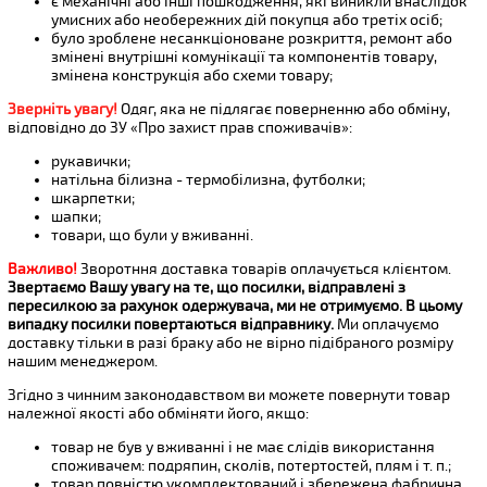
є механічні або інші пошкодження, які виникли внаслідок
умисних або необережних дій покупця або третіх осіб;
було зроблене несанкціоноване розкриття, ремонт або
змінені внутрішні комунікації та компонентів товару,
змінена конструкція або схеми товару;
Зверніть увагу!
Одяг, яка не підлягає поверненню або обміну,
відповідно до ЗУ «Про захист прав споживачів»:
рукавички;
натільна білизна - термобілизна, футболки;
шкарпетки;
шапки;
товари, що були у вживанні.
Важливо!
Зворотння доставка товарів оплачується клієнтом.
Звертаємо Вашу увагу на те, що посилки, відправлені з
пересилкою за рахунок одержувача, ми не отримуємо. В цьому
випадку посилки повертаються відправнику.
Ми оплачуємо
доставку тільки в разі браку або не вірно підібраного розміру
нашим менеджером.
Згідно з чинним законодавством ви можете повернути товар
належної якості або обміняти його, якщо:
товар не був у вживанні і не має слідів використання
споживачем: подряпин, сколів, потертостей, плям і т. п.;
товар повністю укомплектований і збережена фабрична