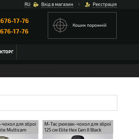
RU
Вхід в магазин
Реєстрація
)
676-17-76
Кошик порожній
676-17-76
ЬКТОРГ
-чохол для зброї
M-Tac рюкзак-чохол для зброї
Elite Multicam
125 см Elite Hex Gen.II Black