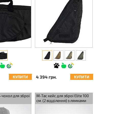
4 394 грн.
КУПИТИ
КУПИТИ
-чохол для зброї
M-Tac кейс для зброї Elite 100
см. (2 відділення) з лямками
чорний