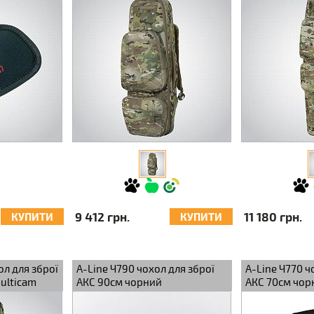
9 412 грн.
11 180 грн.
КУПИТИ
КУПИТИ
л для зброї
A-Line Ч790 чохол для зброї
A-Line Ч770 ч
Multicam
АКС 90см чорний
АКС 70см чор