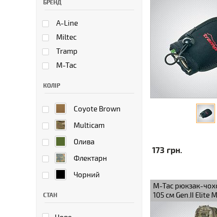
БРЕНД
A-Line
Miltec
Tramp
M-Tac
КОЛІР
Coyote Brown
Multicam
Олива
173 грн.
Флектарн
Чорний
M-Tac рюкзак-чохо
105 см Gen.II Elite 
СТАН