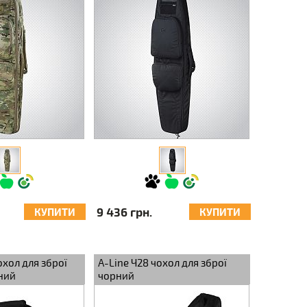
9 436 грн.
КУПИТИ
КУПИТИ
охол для зброї
A-Line Ч28 чохол для зброї
ний
чорний