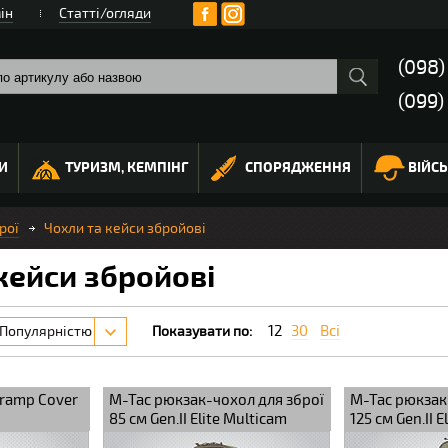
ін
Статті/огляди
(098
(099)
И
ТУРИЗМ, КЕМПІНГ
СПОРЯДЖЕННЯ
ВІЙС
рої
Чохли та кейси збройові
кейси збройові
12
30
Всі
Популярністю
Показувати по:
Tramp Cover
M-Tac рюкзак-чохол для зброї
M-Tac рюкзак
85 см Gen.II Elite Multicam
125 см Gen.II 