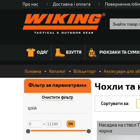
Про нас
Доставка і оплата
Повернення/обм
ОДЯГ
ВЗУТТЯ
РЮКЗАКИ ТА СУМК
Головна
Каталог
Військторг
Аксесуари для зб
Чохли та 
Фільтр за параметрами
Очистити фільтр
Сортувати за:
ЦІНА
-
ОК
Насадка на ствол 
чорна