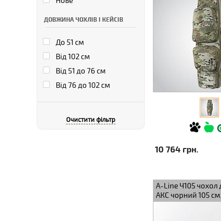
Нове
ДОВЖИНА ЧОХЛІВ І КЕЙСІВ
До 51 см
Від 102 см
Від 51 до 76 см
Від 76 до 102 см
Очистити фільтр
10 764 грн.
A-Line Ч105 чохол 
АКС чорний 105 см