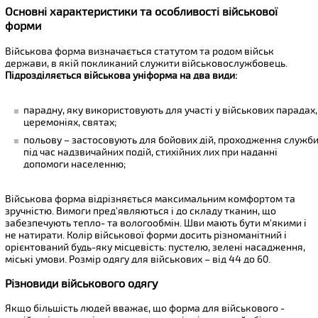
Основні характеристики та особливості військової
форми
Військова форма визначається статутом та родом військ
держави, в якій покликаний служити військовослужбовець.
Підрозділяється військова уніформа на два види:
парадну, яку використовують для участі у військових парадах,
церемоніях, святах;
польову – застосовують для бойових дій, проходження служби
під час надзвичайних подій, стихійних лих при наданні
допомоги населенню;
Військова форма відрізняється максимальним комфортом та
зручністю. Вимоги пред'являються і до складу тканин, що
забезпечують тепло- та вологообмін. Шви мають бути м'якими і
не натирати. Колір військової форми досить різноманітний і
орієнтований будь-яку місцевість: пустелю, зелені насадження,
міські умови. Розмір одягу для військових – від 44 до 60.
Різновиди військового одягу
Якщо більшість людей вважає, що форма для військового -