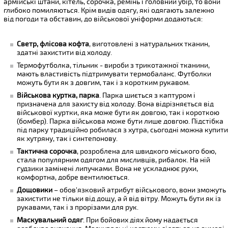
армійські штани, кітель, сорочка, ремінь і головний убір, то вони
глибоко помиляються. Крім видів одягу, які одягають залежно
від погоди та обставин, до військової уніформи додаються:
Светр, флісова кофта
, виготовлені з натуральних тканин,
здатні захистити від холоду.
Термофутболка, тільник - вироби з трикотажної тканини,
мають властивість підтримувати термобаланс. Футболки
можуть бути як з довгим, так і з коротким рукавом.
Військова куртка, парка
. Парка шиється з каптуром і
призначена для захисту від холоду. Вона відрізняється від
військової куртки, яка може бути як довгою, так і короткою
(бомбер). Парка військова може бути лише довгою. Підстібка
під парку традиційно робилася з хутра, сьогодні можна купит
як хутряну, так і синтепонову.
Тактична сорочка
, розроблена для швидкого міського бою,
стала популярним одягом для мисливців, рибалок. На ній
ґудзики замінені липучками. Вона не ускладнює рухи,
комфортна, добре вентилюється.
Дощовики
– обов'язковий атрибут військового, вони зможуть
захистити не тільки від дощу, а й від вітру. Можуть бути як із
рукавами, так і з прорізами для рук.
Маскувальний одяг
. При бойових діях йому надається