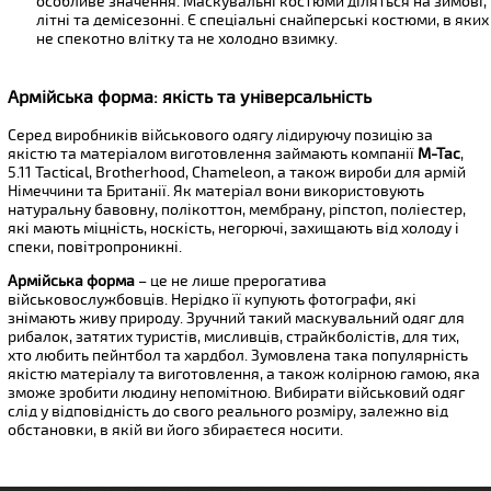
особливе значення. Маскувальні костюми діляться на зимові,
літні та демісезонні. Є спеціальні снайперські костюми, в яких
не спекотно влітку та не холодно взимку.
Армійська форма: якість та універсальність
Серед виробників військового одягу лідируючу позицію за
якістю та матеріалом виготовлення займають компанії
M-Tac
,
5.11 Tactical, Brotherhood, Chameleon, а також вироби для армій
Німеччини та Британії. Як матеріал вони використовують
натуральну бавовну, полікоттон, мембрану, ріпстоп, поліестер,
які мають міцність, носкість, негорючі, захищають від холоду і
спеки, повітропроникні.
Армійська форма
– це не лише прерогатива
військовослужбовців. Нерідко її купують фотографи, які
знімають живу природу. Зручний такий маскувальний одяг для
рибалок, затятих туристів, мисливців, страйкболістів, для тих,
хто любить пейнтбол та хардбол. Зумовлена ​​така популярність
якістю матеріалу та виготовлення, а також колірною гамою, яка
зможе зробити людину непомітною. Вибирати військовий одяг
слід у відповідність до свого реального розміру, залежно від
обстановки, в якій ви його збираєтеся носити.