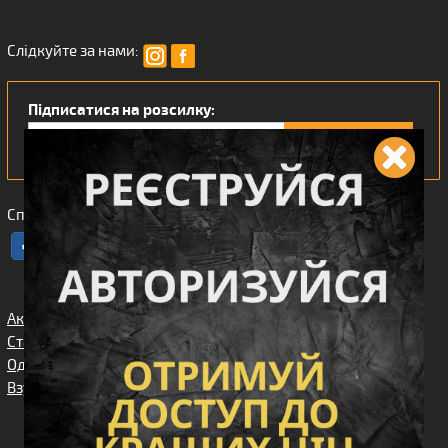
Слідкуйте за нами:
Підписатися на розсилку:
Сподобався наш інтернет магазин?
Акції
Спорядження
Про нас
Статті/огляди
Збройові
Карта сайта
аксесуари
Одяг
Угода
Доставка та
користувача
Взуття
оплата
Клієнтам