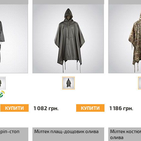
1 082 грн.
1 186 грн.
КУПИТИ
КУПИТИ
ріп-стоп
Мілтек плащ-дощовик олива
Мілтек кост
олива