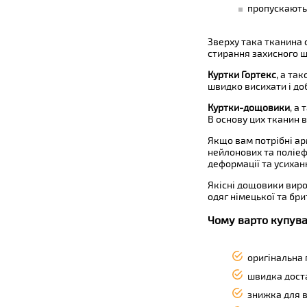
пропускають 
Зверху така тканина 
стирання захисного ш
Куртки Гортекс
, а та
швидко висихати і до
Куртки-дощовики
, а
В основу цих тканин в
Якщо вам потрібні ар
нейлонових та поліеф
деформації та усихан
Якісні дощовики виро
одяг німецької та бри
Чому варто купуват
оригінальна 
швидка дост
знижка для в