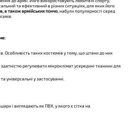
шення до армії. Його використовують любителі спорту,
альний та ефективний в різних ситуаціях, для яких його
в, а також армійських пончо
, набули популярності серед
ізмів.
ме:
 Особливість таких костюмів у тому, що штани до них
 здатністю регулювати мікроклімат усередині тканини для
та універсальні у застосуванні.
ри і виглядають як ПВХ, у якого є сітка на