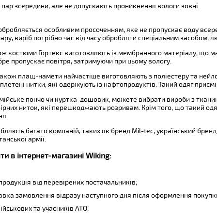
пар зсередини, але не допускають проникнення вологи зовні.
обробляється особливим просоченням, яке не пропускає воду всереди
ару, виріб потрібно час від часу обробляти спеціальним засобом, я
кож костюми Гортекс виготовляють із мембранного матеріалу, що м
бре пропускає повітря, затримуючи при цьому вологу.
 також плащ-намети найчастіше виготовляють з поліестеру та нейло
плетені нитки, які одержують із нафтопродуктів. Такий одяг приємн
мійське пончо чи куртка-дощовик, можете вибрати вироби з тканини 
ірних ниток, які перешкоджають розривам. Крім того, що такий одяг
ня.
бляють багато компаній, таких як бренд Mil-tec, український брен
танської армії.
и в інтернет-магазині Wiking:
продукція від перевірених постачальників;
авка замовлення відразу наступного дня після оформлення покупк
ійськових та учасників АТО;