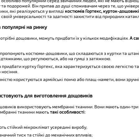
рі особливо популярний серед звичайних людей, які не мають відно
 та подорожей. Він припав до душі споживачам через те, що універс
ки, які реалізуються у вигляді
костюмів Гортекс, курток-дощовикі
своїй універсальності та здатності захистити від природних катакл
 популярні на ринку
потрібні дощовики, можуть придбати їх у кількох модифікаціях.
А са
ропонують костюми-дощовики, що складаються з куртки та штанів.
підтяжками, що регулюються, або на гумці з затяжкою.
придбати куртку Гортекс, яка характеризується своєю легкістю та
 носіння.
ністю користуються армійські пончо або плащ-намети, вони зручні 
истовують для виготовлення дощовиків
овиків використовують мембранні тканини. Вони мають один-три ша
ембранні тканини мають
такі особливості:
ть стійкий мікроклімат усередині виробу;
начний тиск та стійкі до механічних впливів;