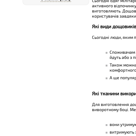
Сьогодні одяг міліта
активного відпочинку
виготовляють. Дощови
користувачів завдяки 
Які види дощовиків
Сьогодні люди, яким 
Споживачам п
йдуть або з 
Також можна 
комфортного
А ще популяр
Які тканини викор
Для виготовлення дощ
виворотному боці. М
вони утримую
витримують з