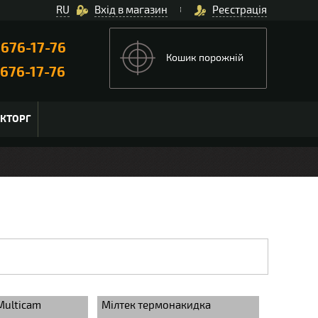
RU
Вхід в магазин
Реєстрація
)
676-17-76
Кошик порожній
676-17-76
ЬКТОРГ
Multicam
Мілтек термонакидка