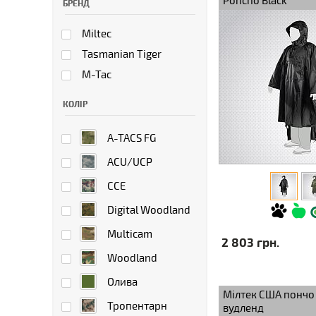
Poncho Black
БРЕНД
Miltec
Tasmanian Tiger
M-Tac
КОЛІР
A-TACS FG
ACU/UCP
CCE
Digital Woodland
Multicam
2 803 грн.
Woodland
Олива
Мілтек США пончо 
Тропентарн
вудленд