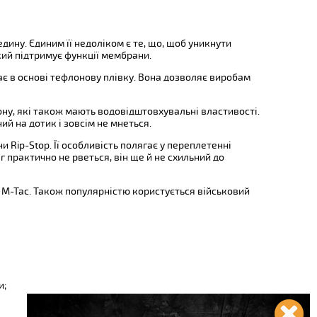
ну. Єдиним її недоліком є ​​те, що, щоб уникнути
кий підтримує функції мембрани.
ає в основі тефлонову плівку. Вона дозволяє виробам
ну, які також мають водовідштовхувальні властивості.
ий на дотик і зовсім не мнеться.
Rip-Stop. Її особливість полягає у переплетенні
 практично не рветься, він ще й не схильний до
д М-Тас. Також популярністю користується військовий
и;