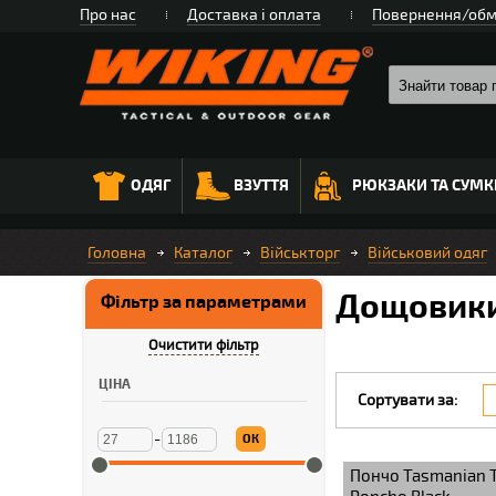
Про нас
Доставка і оплата
Повернення/обм
ОДЯГ
ВЗУТТЯ
РЮКЗАКИ ТА СУМК
Головна
Каталог
Військторг
Військовий одяг
Дощовики
Фільтр за параметрами
Очистити фільтр
ЦІНА
Сортувати за:
-
ОК
Пончо Tasmanian T