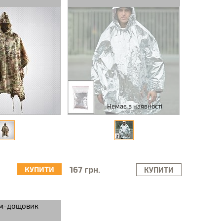
Немає в наявності
167 грн.
КУПИТИ
КУПИТИ
юм-дощовик