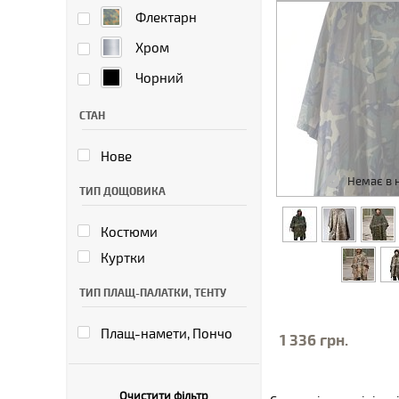
Флектарн
Хром
Чорний
СТАН
Нове
Немає в 
ТИП ДОЩОВИКА
Костюми
Куртки
ТИП ПЛАЩ-ПАЛАТКИ, ТЕНТУ
Плащ-намети, Пончо
1 336 грн.
Очистити фільтр