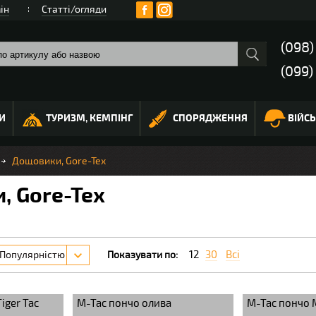
ін
Статті/огляди
(098
(099)
И
ТУРИЗМ, КЕМПІНГ
СПОРЯДЖЕННЯ
ВІЙС
Дощовики, Gore-Tex
, Gore-Tex
12
30
Всі
Популярністю
Показувати по:
iger Tac
M-Tac пончо олива
M-Tac пончо 