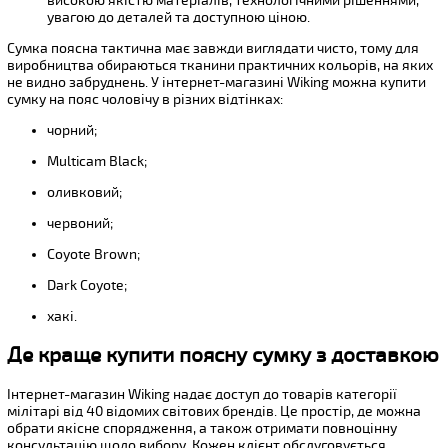
високою якістю матеріалів, технологічними рішеннями,
увагою до деталей та доступною ціною.
Сумка поясна тактична має завжди виглядати чисто, тому для
виробництва обираються тканини практичних кольорів, на яких
не видно забруднень. У інтернет-магазині Wiking можна купити
сумку на пояс чоловічу в різних відтінках:
чорний;
Multicam Black;
оливковий;
червоний;
Coyote Brown;
Dark Coyote;
хакі.
Де краще купити поясну сумку з доставкою
Інтернет-магазин Wiking надає доступ до товарів категорії
мілітарі від 40 відомих світових брендів. Це простір, де можна
обрати якісне спорядження, а також отримати повноцінну
консультацію щодо вибору. Кожен клієнт обслуговується