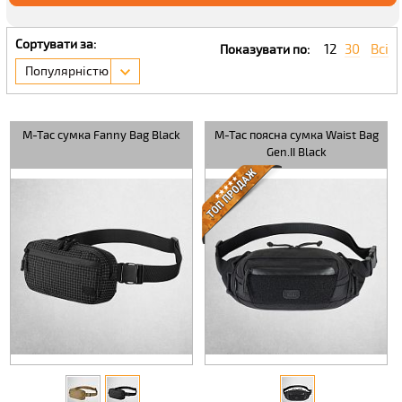
Сортувати за:
12
30
Всі
Показувати по:
Популярністю
M-Tac сумка Fanny Bag Black
M-Tac поясна сумка Waist Bag
Gen.II Black