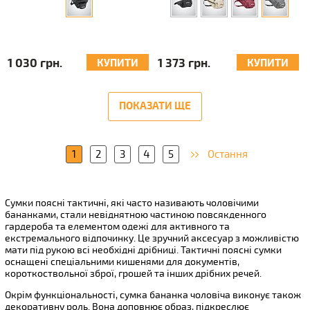
1 030 грн.
1 373 грн.
КУПИТИ
КУПИТИ
ПОКАЗАТИ ЩЕ
1
2
3
4
5
Остання
Сумки поясні тактичні, які часто називають чоловічими
бананками, стали невіднятною частиною повсякденного
гардероба та елементом одежі для активного та
екстремального відпочинку. Це зручний аксесуар з можливістю
мати під рукою всі необхідні дрібниці. Тактичні поясні сумки
оснащені спеціальними кишенями для документів,
короткоствольної зброї, грошей та інших дрібних речей.
Окрім функціональності, сумка бананка чоловіча виконує також
декоративну роль. Вона доповнює образ, підкреслює