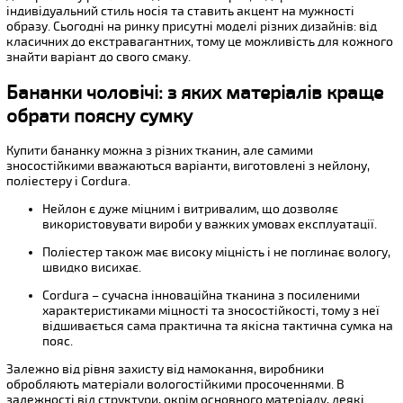
індивідуальний стиль носія та ставить акцент на мужності
образу. Сьогодні на ринку присутні моделі різних дизайнів: від
класичних до екстравагантних, тому це можливість для кожного
знайти варіант до свого смаку.
Бананки чоловічі: з яких матеріалів краще
обрати поясну сумку
Купити бананку можна з різних тканин, але самими
зносостійкими вважаються варіанти, виготовлені з нейлону,
поліестеру і Cordura.
Нейлон є дуже міцним і витривалим, що дозволяє
використовувати вироби у важких умовах експлуатації.
Поліестер також має високу міцність і не поглинає вологу,
швидко висихає.
Cordura – сучасна інноваційна тканина з посиленими
характеристиками міцності та зносостійкості, тому з неї
відшивається сама практична та якісна тактична сумка на
пояс.
Залежно від рівня захисту від намокання, виробники
обробляють матеріали вологостійкими просоченнями. В
залежності від структури, окрім основного матеріалу, деякі