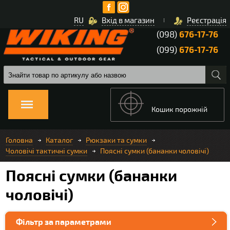
RU
Вхід в магазин
Реєстрація
(098)
676-17-76
(099)
676-17-76
Кошик порожній
Головна
Каталог
Рюкзаки та сумки
Чоловічі тактичні сумки
Поясні сумки (бананки чоловічі)
Поясні сумки (бананки
чоловічі)
Фільтр за параметрами