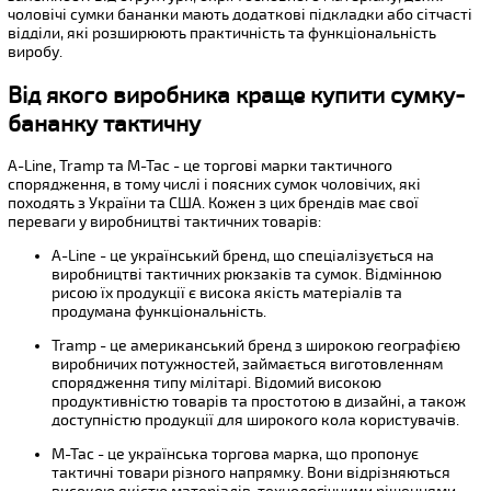
чоловічі сумки бананки мають додаткові підкладки або сітчасті
відділи, які розширюють практичність та функціональність
виробу.
Від якого виробника краще купити сумку-
бананку тактичну
A-Line, Tramp та M-Tac - це торгові марки тактичного
спорядження, в тому числі і поясних сумок чоловічих, які
походять з України та США. Кожен з цих брендів має свої
переваги у виробництві тактичних товарів:
A-Line - це український бренд, що спеціалізується на
виробництві тактичних рюкзаків та сумок. Відмінною
рисою їх продукції є висока якість матеріалів та
продумана функціональність.
Tramp - це американський бренд з широкою географією
виробничих потужностей, займається виготовленням
спорядження типу мілітарі. Відомий високою
продуктивністю товарів та простотою в дизайні, а також
доступністю продукції для широкого кола користувачів.
M-Tac - це українська торгова марка, що пропонує
тактичні товари різного напрямку. Вони відрізняються