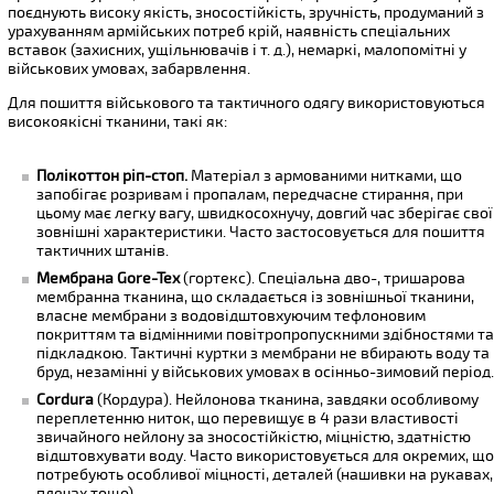
поєднують високу якість, зносостійкість, зручність, продуманий з
урахуванням армійських потреб крій, наявність спеціальних
вставок (захисних, ущільнювачів і т. д.), немаркі, малопомітні у
військових умовах, забарвлення.
Для пошиття військового та тактичного одягу використовуються
високоякісні тканини, такі як:
Полікоттон ріп-стоп.
Матеріал з армованими нитками, що
запобігає розривам і пропалам, передчасне стирання, при
цьому має легку вагу, швидкосохнучу, довгий час зберігає свої
зовнішні характеристики. Часто застосовується для пошиття
тактичних штанів.
Мембрана Gore-Tex
(гортекс). Спеціальна дво-, тришарова
мембранна тканина, що складається із зовнішньої тканини,
власне мембрани з водовідштовхуючим тефлоновим
покриттям та відмінними повітропропускними здібностями т
підкладкою. Тактичні куртки з мембрани не вбирають воду та
бруд, незамінні у військових умовах в осінньо-зимовий період
Cordura
(Кордура). Нейлонова тканина, завдяки особливому
переплетенню ниток, що перевищує в 4 рази властивості
звичайного нейлону за зносостійкістю, міцністю, здатністю
відштовхувати воду. Часто використовується для окремих, щ
потребують особливої ​​міцності, деталей (нашивки на рукавах,
плечах тощо).