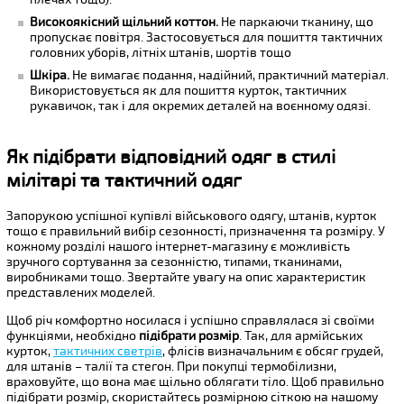
Високоякісний щільний коттон.
Не паркаючи тканину, що
пропускає повітря. Застосовується для пошиття тактичних
головних уборів, літніх штанів, шортів тощо
Шкіра.
Не вимагає подання, надійний, практичний матеріал.
Використовується як для пошиття курток, тактичних
рукавичок, так і для окремих деталей на воєнному одязі.
Як підібрати відповідний одяг в стилі
мілітарі та тактичний одяг
Запорукою успішної купівлі військового одягу, штанів, курток
тощо є правильний вибір сезонності, призначення та розміру. У
кожному розділі нашого інтернет-магазину є можливість
зручного сортування за сезонністю, типами, тканинами,
виробниками тощо. Звертайте увагу на опис характеристик
представлених моделей.
Щоб річ комфортно носилася і успішно справлялася зі своїми
функціями, необхідно
підібрати розмір
. Так, для армійських
курток,
тактичних светрів
, флісів визначальним є обсяг грудей,
для штанів – талії та стегон. При покупці термобілизни,
враховуйте, що вона має щільно облягати тіло. Щоб правильно
підібрати розмір, скористайтесь розмірною сіткою на нашому