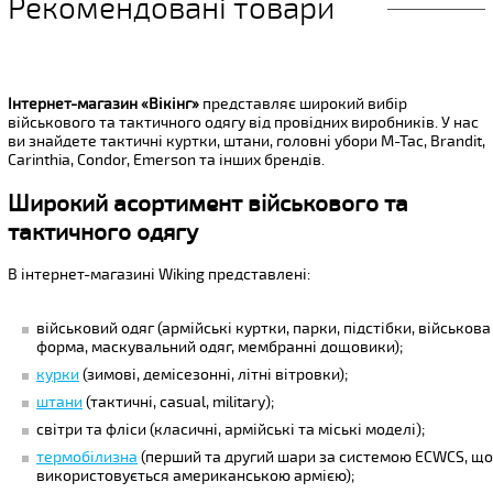
Рекомендовані товари
Інтернет-магазин «Вікінг»
представляє широкий вибір
військового та тактичного одягу від провідних виробників. У нас
ви знайдете тактичні куртки, штани, головні убори M-Tac, Brandit,
Carinthia, Condor, Emerson та інших брендів.
Широкий асортимент військового та
тактичного одягу
В інтернет-магазині Wiking представлені:
військовий одяг (армійські куртки, парки, підстібки, військова
форма, маскувальний одяг, мембранні дощовики);
курки
(зимові, демісезонні, літні вітровки);
штани
(тактичні, casual, military);
світри та фліси (класичні, армійські та міські моделі);
термобілизна
(перший та другий шари за системою ECWCS, щ
використовується американською армією);