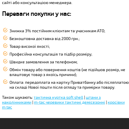
сайті або консультацією менеджера.
Переваги покупки у нас:
Знижка 3% постійним клієнтам та учасникам АТО;
Безкоштовна доставка від 2000 грн.;
Товар високої якості;
Професійна консультація та підбір розміру;
Швидке замовлення за телефоном;
Обмін товару або повернення коштів (не підійшов розмір, не
влаштовує товар з якоїсь причини);
Оплата: передоплата на картку Приватбанку або післяплатою
на складі Нової пошти після огляду та примірки товару.
Також шукають:
тактична куртка soft shell
|
штани з
наколінниками
|
m-tac черевики тактичні демісезонні
|
кросівки
m tac