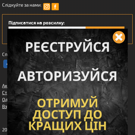
Слідкуйте за нами:
Підписатися на розсилку:
Сподобався наш інтернет магазин?
Акції
Спорядження
Про нас
Статті/огляди
Збройові
Карта сайта
аксесуари
Одяг
Угода
Доставка та
користувача
Взуття
оплата
Клієнтам
2010-2026 Вікінг. Всі права захищені.