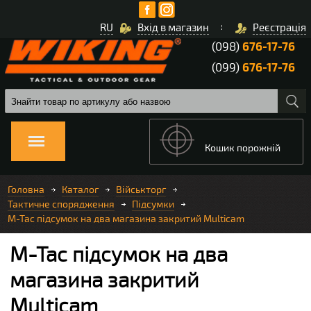
RU
Вхід в магазин
Реєстрація
(098)
676-17-76
(099)
676-17-76
Кошик порожній
Головна
Каталог
Військторг
Тактичне спорядження
Підсумки
M-Tac підсумок на два магазина закритий Multicam
M-Tac підсумок на два
магазина закритий
Multicam