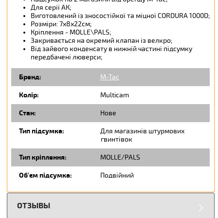
Для серії АК;
Виготовлений із зносостійкої та міцної CORDURA 1000D;
Розміри: 7х8х22см;
Кріплення - MOLLE\PALS;
Закривається на окремий клапан із велкро;
Від зайвого конденсату в нижній частині підсумку
передбачені люверси;
Бренд:
M-Tac
Колір:
Multicam
Стан:
Нове
Тип підсумка:
Для магазинів штурмових
гвинтівок
Тип кріплення:
MOLLE/PALS
Об'єм підсумка:
Подвійний
ОТЗЫВЫ