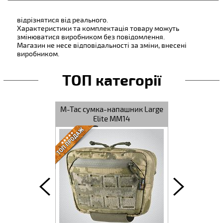
відрізнятися від реального.
Характеристики та комплектація товару можуть
змінюватися виробником без повідомлення.
Магазин не несе відповідальності за зміни, внесені
виробником.
ТОП категорії
утилітарний
M-Tac сумка-напашник Large
M-Tac п
 Coyote
Elite MM14
магазина 