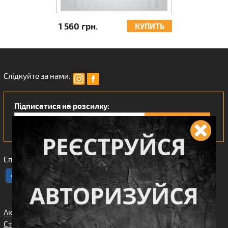
1 560 грн.
1 144 грн.
КУПИТЬ
КУПИТЬ
Слідкуйте за нами:
Підписатися на розсилку:
Сподобався наш інтернет магазин?
Акції
Спорядження
Про нас
Статті/огляди
Збройові
Карта сайта