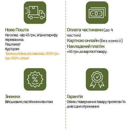
Нова Пошта
Оплата частинами
(до 4
На склад - від 45 грн., згідно тарифу
частин)
перевізника.
Карткою онлайн
(без комісії)
Поштомат
Накладений платіж
Кур'єром
+45 грн. до вартості товару.
*Безкоштовна доставка від 3000 грн.
при 100% оплаті
Знижки
Гарантія
Військовим, постійним клієнтам
Обмін/повернення товару протягом 14
днів з дня отримання