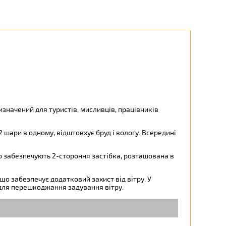
изначений для туристів, мисливців, працівників
 шари в одному, відштовхує бруд і вологу. Всередині
цію забезпечують 2-стороння застібка, розташована в
що забезпечує додатковий захист від вітру. У
для перешкоджання задування вітру.