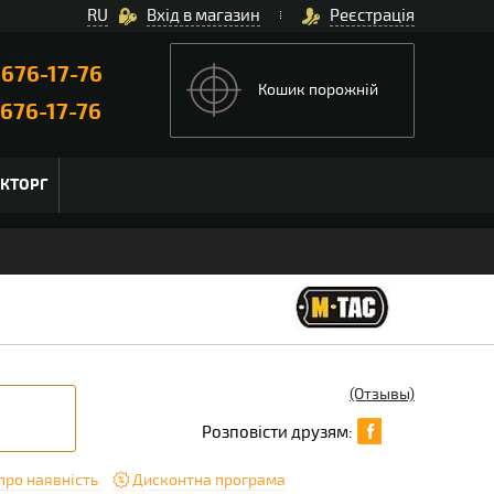
RU
Вхід в магазин
Реєстрація
)
676-17-76
Кошик порожній
676-17-76
ЬКТОРГ
(Отзывы)
Розповісти друзям:
про наявність
Дисконтна програма