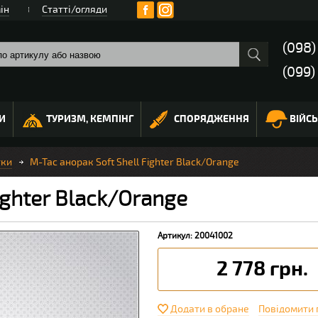
ін
Статті/огляди
(098
(099)
И
ТУРИЗМ, КЕМПІНГ
СПОРЯДЖЕННЯ
ВІЙС
тки
M-Tac анорак Soft Shell Fighter Black/Orange
ighter Black/Orange
Артикул: 20041002
2 778 грн.
Додати в обране
Повідомити 