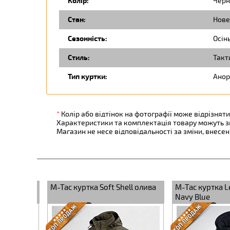
Колір:
Черн
Стан:
Нове
Сезонність:
Осін
Стиль:
Такт
Тип куртки:
Анор
*
Колір або відтінок на фотографії може відрізняти
Характеристики та комплектація товару можуть 
Магазин не несе відповідальності за зміни, внесе
 олива
M-Tac куртка Level V Dark
M-Tac куртка Stalk
Navy Blue
Black