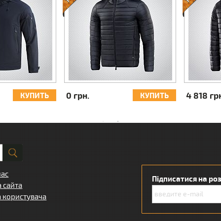
4 818 грн.
3 303 грн.
КУПИТЬ
КУПИТЬ
нас
Підписатися на ро
а сайта
а користувача