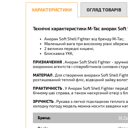
ХАРАКТЕРИСТИКИ
ОГЛЯД ТОВАРІВ
Технічні характеристики M-Tac анорак Soft 
Анорак Soft Shell Fighter від бренду M-Tac;
Маленький вага при високому рівні збереж
2 великих передні кишені;
Блискавка YKK;
ПРИЗНАЧЕННЯ
.
Анорак Soft Shell Fighter - зруч
охоронних агентств і співробітників силових стру
МАТЕРІАЛ
.
Для створення анораки Soft Shell Figh
розташований теплий фліс, відвідний зайву волог
ПРАКТИЧНІСТЬ
.
У Анорак Soft Shell Fighter пере
бічному шві справа, а також наскрізний отвір з б
ЗРУЧНІСТЬ
.
Рукава з легкої підкладкою теплого а
холодну погоду модель можна носити завдяки кап
Бренд:
M-Ta