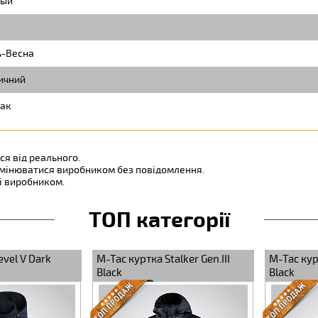
ый
ь-Весна
ичний
ак
ся від реального.
змінюватися виробником без повідомлення.
ні виробником.
ТОП категорії
er Gen.III
M-Tac куртка Stalker Gen.II
M-Tac куртка
Black