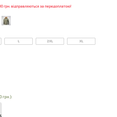
0 грн. відправляються за передоплатою!
L
2XL
XL
0 грн.):
6