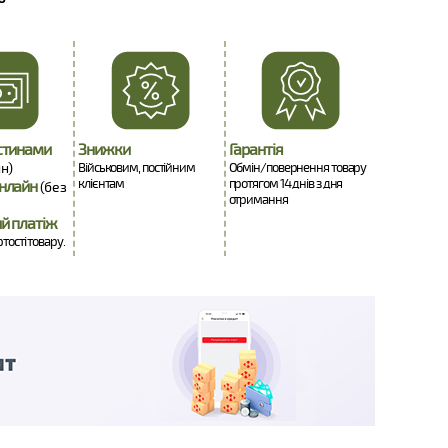
стинами
Знижки
Гарантія
н)
Військовим, постійним
Обмін/повернення товару
клієнтам
протягом 14 днів з дня
нлайн
(без
отримання
й платіж
ртості товару.