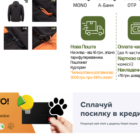
MONO
А-Банк
OTP
Нова Пошта
Оплата ча
На склад - від 45 грн., згідно
(до 4 части
тарифу перевізника.
Карткою о
Поштомат
комісії)
Кур'єром
Накладени
*Безкоштовна доставка від
+76 грн. до ва
3000 грн. при 100% оплаті