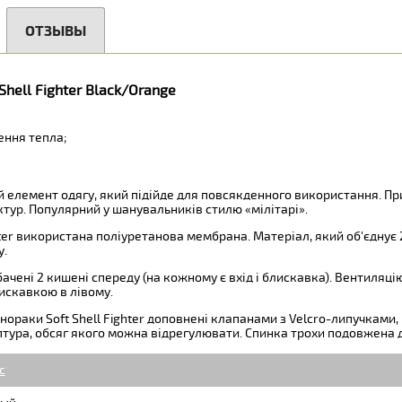
ОТЗЫВЫ
Shell Fighter Black/Orange
ення тепла;
ний елемент одягу, який підійде для повсякденного використання. Пр
ктур. Популярний у шанувальників стилю «мілітарі».
ter використана поліуретанова мембрана. Матеріал, який об'єднує 2
у.
дбачені 2 кишені спереду (на кожному є вхід і блискавка). Вентиля
лискавкою в лівому.
нораки Soft Shell Fighter доповнені клапанами з Velcro-липучками, 
тура, обсяг якого можна відрегулювати. Спинка трохи подовжена 
c