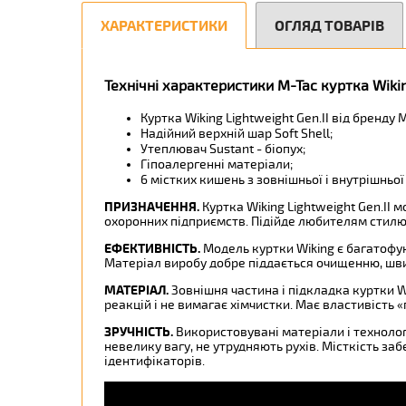
ХАРАКТЕРИСТИКИ
ОГЛЯД ТОВАРІВ
Технічні характеристики M-Tac куртка Wiking
Куртка Wiking Lightweight Gen.II від бренду 
Надійний верхній шар Soft Shell;
Утеплювач Sustant - біопух;
Гіпоалергенні матеріали;
6 містких кишень з зовнішньої і внутрішньої 
ПРИЗНАЧЕННЯ
.
Куртка Wiking Lightweight Gen.II
охоронних підприємств. Підійде любителям стилю 
ЕФЕКТИВНІСТЬ
.
Модель куртки Wiking є багатофун
Матеріал виробу добре піддається очищенню, шви
МАТЕРІАЛ
.
Зовнішня частина і підкладка куртки Wi
реакцій і не вимагає хімчистки. Має властивість 
ЗРУЧНІСТЬ
.
Використовувані матеріали і технологі
невелику вагу, не утрудняють рухів. Місткість заб
ідентифікаторів.