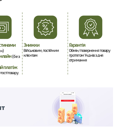
стинами
Знижки
Гарантія
н)
Військовим, постійним
Обмін/повернення товару
клієнтам
протягом 14 днів з дня
нлайн
(без
отримання
й платіж
тості товару.