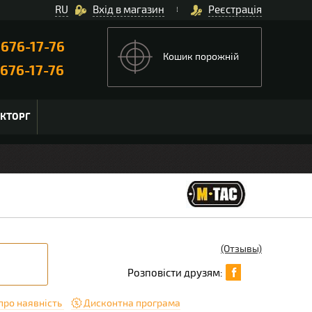
RU
Вхід в магазин
Реєстрація
)
676-17-76
Кошик порожній
676-17-76
ЬКТОРГ
(Отзывы)
Розповісти друзям:
про наявність
Дисконтна програма