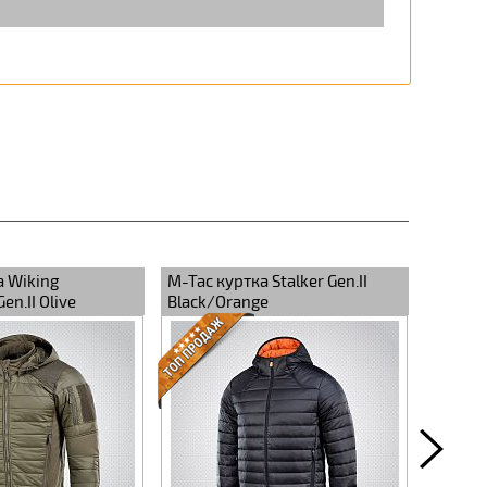
а Wiking
M-Tac куртка Stalker Gen.II
M-Tac к
en.II Olive
Black/Orange
Black