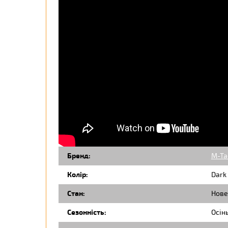
Бренд:
M-Ta
Колір:
Dark 
Стан:
Нове
Сезонність:
Осін