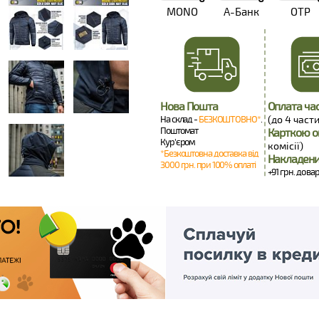
MONO
А-Банк
OTP
Нова Пошта
Оплата ча
На склад -
БЕЗКОШТОВНО*
.
(до 4 части
Поштомат
Карткою о
Кур'єром
комісії)
*Безкоштовна доставка від
Накладени
3000 грн. при 100% оплаті
+91 грн. до вар