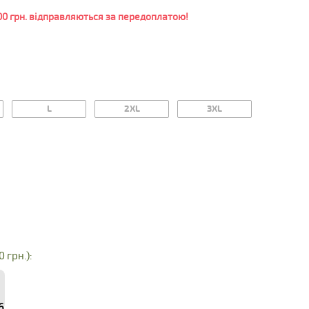
0 грн. відправляються за передоплатою!
L
2XL
3XL
0 грн.):
6