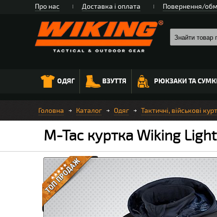
Про нас
Доставка і оплата
Повернення/обм
ОДЯГ
ВЗУТТЯ
РЮКЗАКИ ТА СУМК
Головна
Каталог
Одяг
Тактичні, військові кур
M-Tac куртка Wiking Light