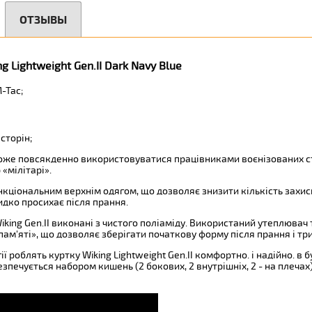
ОТЗЫВЫ
 Lightweight Gen.II Dark Navy Blue
М-Тас;
сторін;
 може повсякденно використовуватися працівниками воєнізованих с
«мілітарі».
кціональним верхнім одягом, що дозволяє знизити кількість захис
дко просихає після прання.
king Gen.II виконані з чистого поліаміду. Використаний утеплювач т
«пам'яті», що дозволяє зберігати початкову форму після прання і тр
ї роблять куртку Wiking Lightweight Gen.II комфортно. і надійно. в
езпечується набором кишень (2 бокових, 2 внутрішніх, 2 - на плечах)