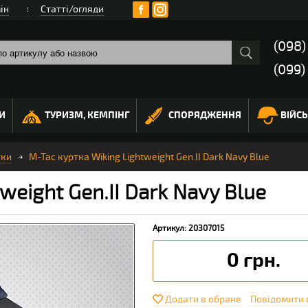
ін
Статті/огляди
(098
(099)
И
ТУРИЗМ, КЕМПІНГ
СПОРЯДЖЕННЯ
ВІЙС
тки
M-Tac куртка Wiking Lightweight Gen.II Dark Navy Blue
weight Gen.II Dark Navy Blue
Артикул: 20307015
0 грн.
Додати в обране
Повідомити 