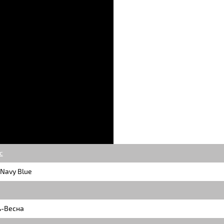
c
Navy Blue
ь-Весна