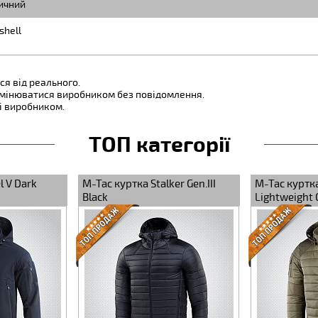
ичний
shell
ся від реального.
змінюватися виробником без повідомлення.
ні виробником.
ТОП категорії
l V Dark
M-Tac куртка Stalker Gen.III
M-Tac куртк
Black
Lightweight G