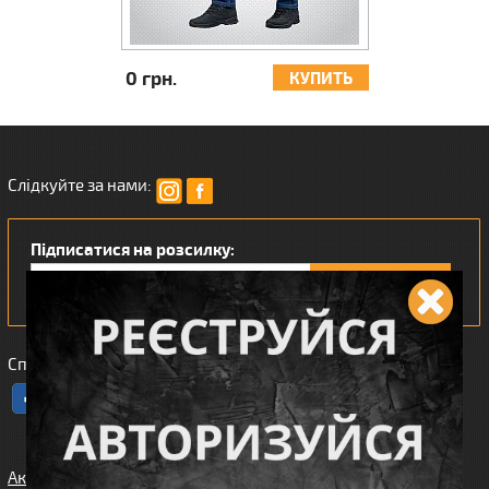
0 грн.
3 380 грн.
КУПИТЬ
Слідкуйте за нами:
Підписатися на розсилку:
Сподобався наш інтернет магазин?
Акції
Спорядження
Про нас