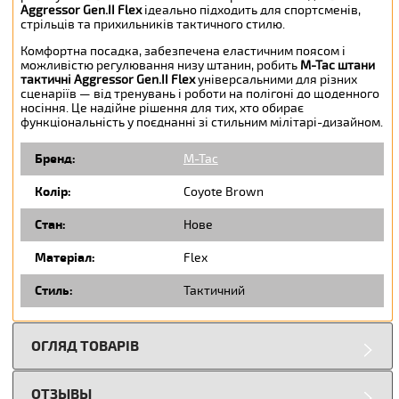
Aggressor Gen.II Flex
ідеально підходить для спортсменів,
стрільців та прихильників тактичного стилю.
Комфортна посадка, забезпечена еластичним поясом і
можливістю регулювання низу штанин, робить
M-Tac штани
тактичні Aggressor Gen.II Flex
універсальними для різних
сценаріїв — від тренувань і роботи на полігоні до щоденного
носіння. Це надійне рішення для тих, хто обирає
функціональність у поєднанні зі стильним мілітарі-дизайном.
Бренд:
M-Tac
Колір:
Coyote Brown
Стан:
Нове
Матеріал:
Flex
Стиль:
Тактичний
ОГЛЯД ТОВАРІВ
ОТЗЫВЫ