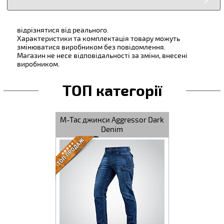
відрізнятися від реального.
Характеристики та комплектація товару можуть
змінюватися виробником без повідомлення.
Магазин не несе відповідальності за зміни, внесені
виробником.
ТОП категорії
M-Tac джинси Aggressor Dark
M-Tac штани 
Denim
Gen.I