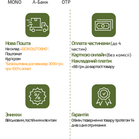
MONO
А-Банк
OTP
Нова Пошта
Оплата частинами
(до 4
На склад -
БЕЗКОШТОВНО*
.
частин)
Поштомат
Карткою онлайн
(без комісії)
Кур'єром
Накладений платіж
*Безкоштовна доставка від 3000 грн.
+88 грн. до вартості товару.
при 100% оплаті
Знижки
Гарантія
Військовим, постійним клієнтам
Обмін/повернення товару протягом 14
днів з дня отримання