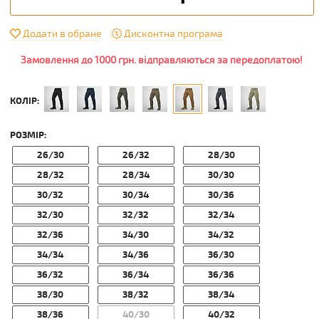
Додати в обране
Дисконтна програма
Замовлення до 1000 грн. відправляються за передоплатою!
КОЛІР:
РОЗМІР:
26/30
26/32
28/30
28/32
28/34
30/30
30/32
30/34
30/36
32/30
32/32
32/34
32/36
34/30
34/32
34/34
34/36
36/30
36/32
36/34
36/36
38/30
38/32
38/34
38/36
40/30
40/32