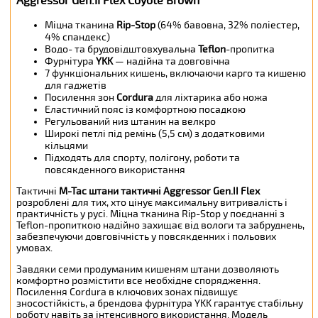
Aggressor Gen.II Flex Coyote Brown
Міцна тканина
Rip-Stop
(64% бавовна, 32% поліестер,
4% спандекс)
Водо- та брудовідштовхувальна
Teflon
-пропитка
Фурнітура
YKK
— надійна та довговічна
7 функціональних кишень, включаючи карго та кишеню
для гаджетів
Посилення зон
Cordura
для ліхтарика або ножа
Еластичний пояс із комфортною посадкою
Регульований низ штанин на велкро
Широкі петлі під ремінь (5,5 см) з додатковими
кільцями
Підходять для спорту, полігону, роботи та
повсякденного використання
Тактичні
M-Tac штани тактичні Aggressor Gen.II Flex
розроблені для тих, хто цінує максимальну витривалість і
практичність у русі. Міцна тканина Rip-Stop у поєднанні з
Teflon-пропиткою надійно захищає від вологи та забруднень,
забезпечуючи довговічність у повсякденних і польових
умовах.
Завдяки семи продуманим кишеням штани дозволяють
комфортно розмістити все необхідне спорядження.
Посилення Cordura в ключових зонах підвищує
зносостійкість, а брендова фурнітура YKK гарантує стабільну
роботу навіть за інтенсивного використання. Модель