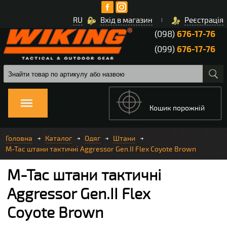
RU
Вхід в магазин
Реєстрація
(098)
676-17-76
(099)
676-17-76
Кошик порожній
Головна
Каталог
Одяг
Штани
M-Tac штани тактичні Aggressor Gen.II Flex Coyote Brown
M-Tac штани тактичні
Aggressor Gen.II Flex
Coyote Brown