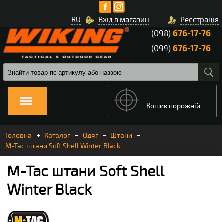
RU
Вхід в магазин
Реєстрація
(098)
676-17-76
(099)
676-17-76
Кошик порожній
Головна
Каталог
Одяг
Штани
M-Tac штани Soft Shell Winter Black
M-Tac штани Soft Shell
Winter Black