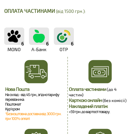
ОПЛАТА ЧАСТИНАМИ
(від 1500 грн.):
6
6
6
MONO
А-Банк
OTP
Нова Пошта
Оплата частинами
(до 4
На склад - від 45 грн., згідно тарифу
частин)
перевізника.
Карткою онлайн
(без комісії)
Поштомат
Накладений платіж
Кур'єром
+59 грн. до вартості товару.
*Безкоштовна доставка від 3000 грн.
при 100% оплаті