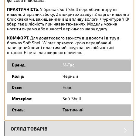
флісова підкладка.
ПРАКТИЧНІСТЬ
.
У брюках Soft Shell передбачені зручні
кишені: 2 врізних збоку, 2 відкритих ззаду і 2 карго- кишені з
блискавками, захищеними від впливу вологи. Фурнітура YKK
зберігає цілісність при навантаженнях. Модель можна
носити окремо або в якості верхнього шару одягу.
КОМФОРТ
.
Для додаткового захисту від вологи і вітру в
брюках Soft Shell Winter прямого крою передбачені
завищений пояс і еластичний шнур на нижній частині
штанин. Є петлі для широкого ременя.
Бренд:
M-Tac
Колір:
Черный
Стан:
Нове
Матеріал:
Soft Shell
Стиль:
Тактичний
ОГЛЯД ТОВАРІВ