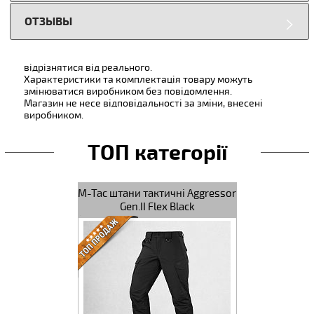
ОТЗЫВЫ
відрізнятися від реального.
Характеристики та комплектація товару можуть
змінюватися виробником без повідомлення.
Магазин не несе відповідальності за зміни, внесені
виробником.
ТОП категорії
M-Tac штани тактичні Aggressor
M-Tac джинс
Gen.II Flex Black