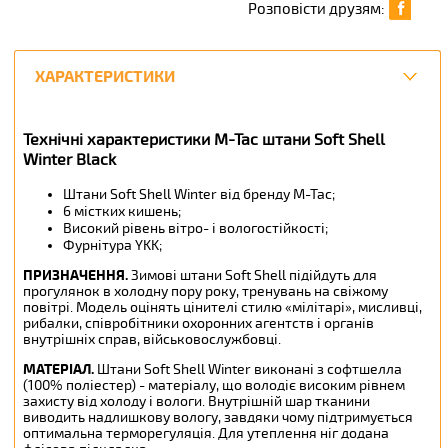
Розповісти друзям:
ХАРАКТЕРИСТИКИ
Технічні характеристики M-Tac штани Soft Shell
Winter Black
Штани Soft Shell Winter від бренду M-Tac;
6 містких кишень;
Високий рівень вітро- і вологостійкості;
Фурнітура YKK;
ПРИЗНАЧЕННЯ
.
Зимові штани Soft Shell підійдуть для
прогулянок в холодну пору року, тренувань на свіжому
повітрі. Модель оцінять цінителі стилю «мілітарі», мисливці,
рибалки, співробітники охоронних агентств і органів
внутрішніх справ, військовослужбовці.
МАТЕРІАЛ
.
Штани Soft Shell Winter виконані з софтшелла
(100% поліестер) - матеріалу, що володіє високим рівнем
захисту від холоду і вологи. Внутрішній шар тканини
виводить надлишкову вологу, завдяки чому підтримується
оптимальна терморегуляція. Для утеплення ніг додана