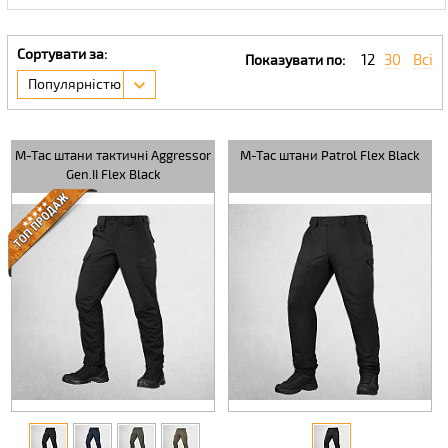
Сортувати за:
12
30
Всі
Показувати по:
Популярністю
M-Tac штани тактичні Aggressor
M-Tac штани Patrol Flex Black
Gen.II Flex Black