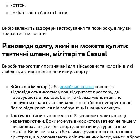
коттон;
полікоттон та багато інших.
Вибір залежить від сфери застосування та пори року, в яку ви
збираєтеся їх носити.
Різновиди одягу, який ви можете купити:
тактичні штани, мілітарі та Casual
Вироби такого типу призначені для військових та чоловіків, які
люблять активні види відпочинку, спорту.
Військові (мілітарі)
або
армійські штани
повністю
відповідають вимогам умов відкритого простору, де
перебувають військові. Вони найбільш міцні, міцні, не
зношуються навіть за тривалого постійного використання.
Легко відпираються від забруднень і швидко сохнуть.
Тактичні штани
з'явилися за військовими і мають кращі
характеристики. Вони можуть використовуватися не лише у
військових діях, а й для спорту, відпочинку, туристичних
походів. Вони шиються з безліччю зручних кишень та інших
пристроїв, що допомагають кріпити на них інструменти, збро