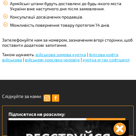
Армійські штани будуть доставлені до будь-якого міста
України вже наступного дня після замовлення.
Консультації досвідчених продавців.
Можливість повернення товару протягом 14 днів.
Зателефонуйте нам за номером, зазначеним вгорі сторінки, щоб
поставити додаткові запитання.
Також шукають:
військова зимова куртка
|
флісова кофта
військова
|
військові кросівки чоловічі
|
куртка м так софтшелл
Слідкуйте за нами:
Підписатися на розсилку: