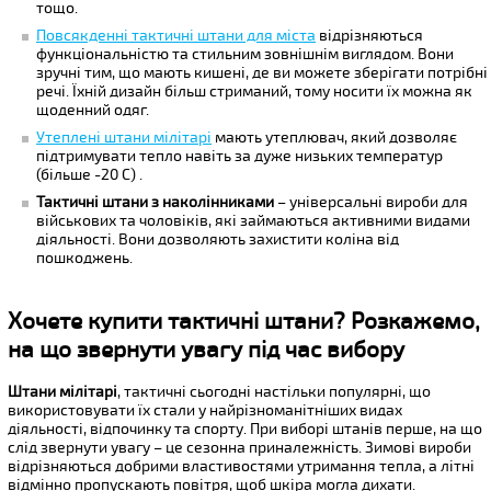
тощо.
Повсякденні тактичні штани для міста
відрізняються
функціональністю та стильним зовнішнім виглядом. Вони
зручні тим, що мають кишені, де ви можете зберігати потрібні
речі. Їхній дизайн більш стриманий, тому носити їх можна як
щоденний одяг.
Утеплені штани мілітарі
мають утеплювач, який дозволяє
підтримувати тепло навіть за дуже низьких температур
(більше -20 С) .
Тактичні штани з наколінниками
– універсальні вироби для
військових та чоловіків, які займаються активними видами
діяльності. Вони дозволяють захистити коліна від
пошкоджень.
Хочете купити тактичні штани? Розкажемо,
на що звернути увагу під час вибору
Штани мілітарі
, тактичні сьогодні настільки популярні, що
використовувати їх стали у найрізноманітніших видах
діяльності, відпочинку та спорту. При виборі штанів перше, на що
слід звернути увагу – це сезонна приналежність. Зимові вироби
відрізняються добрими властивостями утримання тепла, а літні
відмінно пропускають повітря, щоб шкіра могла дихати.