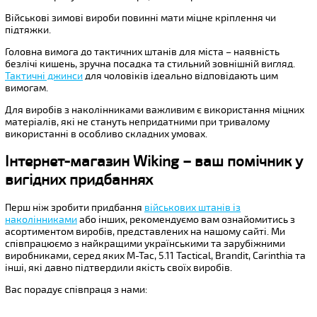
Військові зимові вироби повинні мати міцне кріплення чи
підтяжки.
Головна вимога до тактичних штанів для міста – наявність
безлічі кишень, зручна посадка та стильний зовнішній вигляд.
Тактичні джинси
для чоловіків ідеально відповідають цим
вимогам.
Для виробів з наколінниками важливим є використання міцних
матеріалів, які не стануть непридатними при тривалому
використанні в особливо складних умовах.
Інтернет-магазин Wiking – ваш помічник у
вигідних придбаннях
Перш ніж зробити придбання
військових штанів із
наколінниками
або інших, рекомендуємо вам ознайомитись з
асортиментом виробів, представлених на нашому сайті. Ми
співпрацюємо з найкращими українськими та зарубіжними
виробниками, серед яких M-Tac, 5.11 Tactical, Brandit, Carinthia та
інші, які давно підтвердили якість своїх виробів.
Вас порадує співпраця з нами: