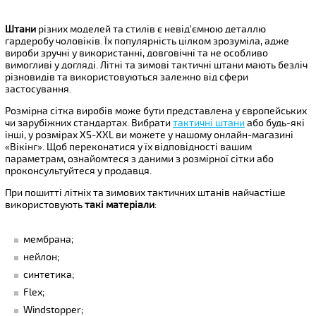
Штани
різних моделей та стилів є невід'ємною деталлю
гардеробу чоловіків. Їх популярність цілком зрозуміла, адже
вироби зручні у використанні, довговічні та не особливо
вимогливі у догляді. Літні та зимові тактичні штани мають безліч
різновидів та використовуються залежно від сфери
застосування.
Розмірна сітка виробів може бути представлена ​​у європейських
чи зарубіжних стандартах. Вибрати
тактичні штани
або будь-які
інші, у розмірах XS-XXL ви можете у нашому онлайн-магазині
«Вікінг». Щоб переконатися у їх відповідності вашим
параметрам, ознайомтеся з даними з розмірної сітки або
проконсультуйтеся у продавця.
При пошитті літніх та зимових тактичних штанів найчастіше
використовують
такі матеріали
:
мембрана;
нейлон;
синтетика;
Flex;
Windstopper;