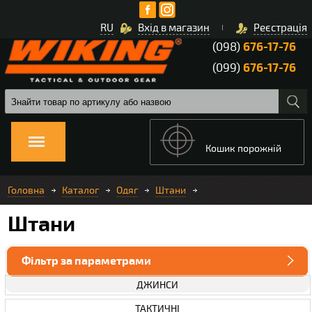
RU
Вхід в магазин
Реєстрація
(098)
676-17-76
(099)
676-17-76
Кошик порожній
Головна
Каталог
Одяг
Штани
Штани
Фільтр за параметрами
ДЖИНСИ
ТАКТИЧНІ