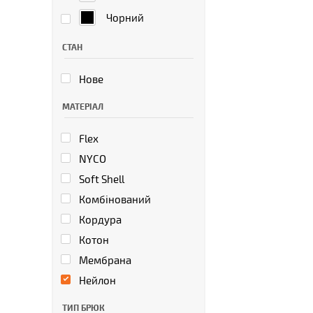
Чорний
СТАН
Нове
МАТЕРІАЛ
Flex
NYCO
Soft Shell
Комбінований
Кордура
Котон
Мембрана
Нейлон
ТИП БРЮК