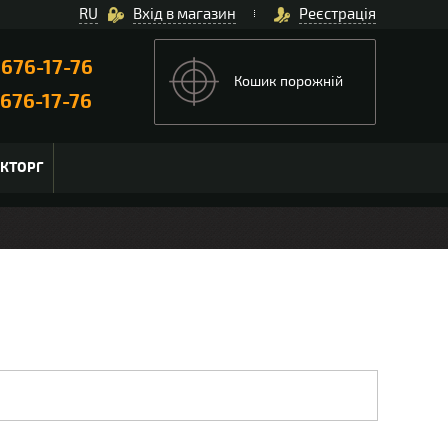
RU
Вхід в магазин
Реєстрація
)
676-17-76
Кошик порожній
676-17-76
ЬКТОРГ