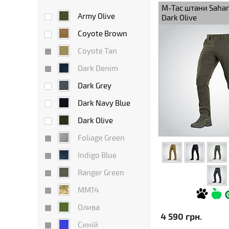
M-Tac штани Sahara
Army Olive
Dark Olive
Coyote Brown
Coyote Tan
Dark Denim
Dark Grey
Dark Navy Blue
Dark Olive
Foliage Green
Indigo Blue
Ranger Green
ММ14
Олива
4 590 грн.
Синій