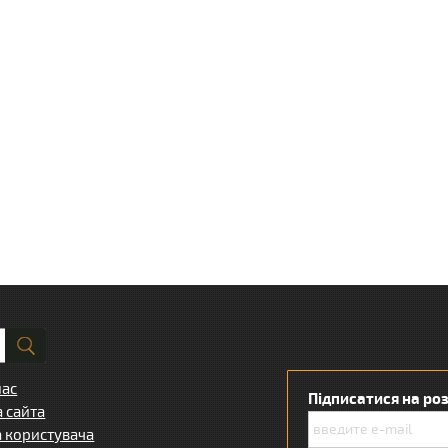
нас
Підписатися на ро
а сайта
а користувача