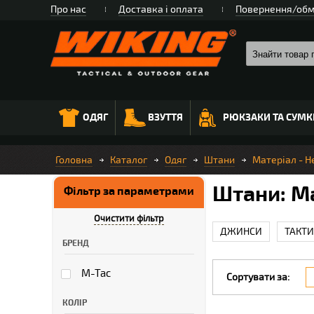
Про нас
Доставка і оплата
Повернення/обм
ОДЯГ
ВЗУТТЯ
РЮКЗАКИ ТА СУМК
Головна
Каталог
Одяг
Штани
Матеріал - Н
Штани: Ма
Фільтр за параметрами
Очистити фільтр
ДЖИНСИ
ТАКТИ
БРЕНД
M-Tac
Сортувати за:
КОЛІР