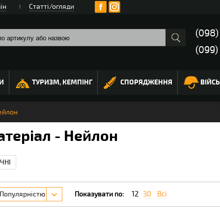
ін
Статті/огляди
(098
(099)
И
ТУРИЗМ, КЕМПІНГ
СПОРЯДЖЕННЯ
ВІЙС
ейлон
теріал - Нейлон
ЧНІ
12
30
Всі
Популярністю
Показувати по: