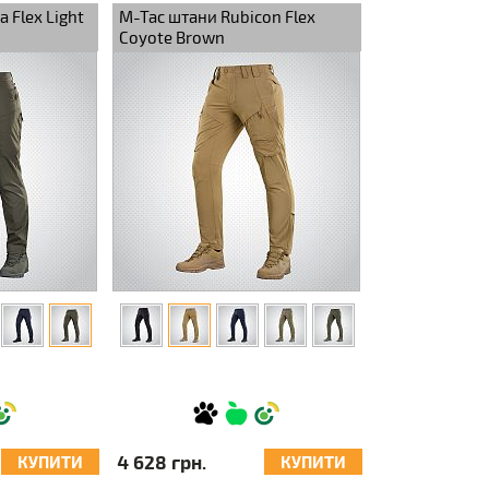
 Flex Light
M-Tac штани Rubicon Flex
Coyote Brown
4 628 грн.
КУПИТИ
КУПИТИ