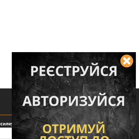
Слідкуйте за нами:
зсилку: