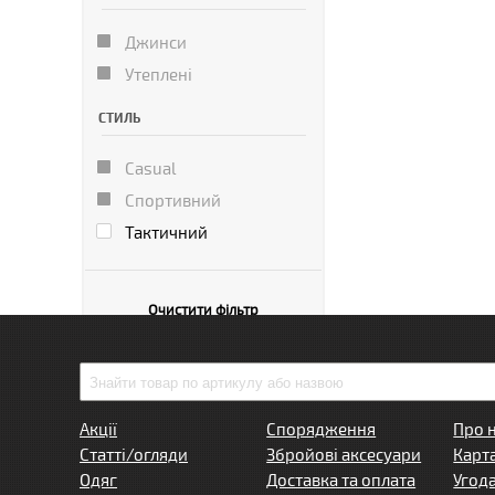
Джинси
Утеплені
СТИЛЬ
Casual
Спортивний
Тактичний
Очистити фільтр
Акції
Спорядження
Про 
Статті/огляди
Збройові аксесуари
Карт
Одяг
Доставка та оплата
Угод