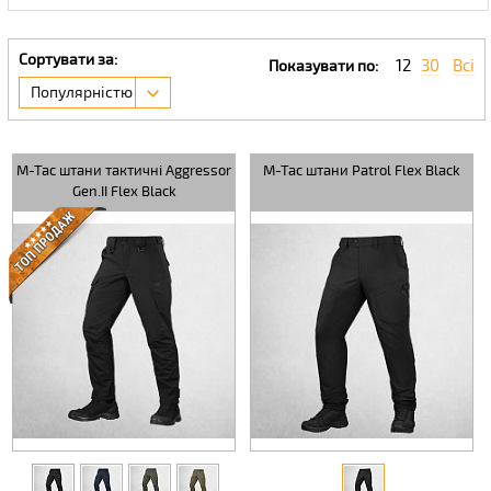
Сортувати за:
12
30
Всі
Показувати по:
Популярністю
M-Tac штани тактичні Aggressor
M-Tac штани Patrol Flex Black
Gen.II Flex Black