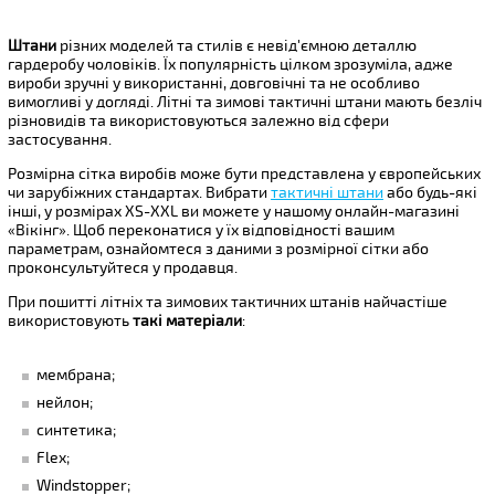
Штани
різних моделей та стилів є невід'ємною деталлю
гардеробу чоловіків. Їх популярність цілком зрозуміла, адже
вироби зручні у використанні, довговічні та не особливо
вимогливі у догляді. Літні та зимові тактичні штани мають безліч
різновидів та використовуються залежно від сфери
застосування.
Розмірна сітка виробів може бути представлена ​​у європейських
чи зарубіжних стандартах. Вибрати
тактичні штани
або будь-які
інші, у розмірах XS-XXL ви можете у нашому онлайн-магазині
«Вікінг». Щоб переконатися у їх відповідності вашим
параметрам, ознайомтеся з даними з розмірної сітки або
проконсультуйтеся у продавця.
При пошитті літніх та зимових тактичних штанів найчастіше
використовують
такі матеріали
:
мембрана;
нейлон;
синтетика;
Flex;
Windstopper;