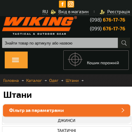
RU
Вхід в магазин
Реєстрація
(098)
676-17-76
(099)
676-17-76
Кошик порожній
Головна
Каталог
Одяг
Штани
Штани
Фільтр за параметрами
ДЖИНСИ
ТАКТИЧНІ