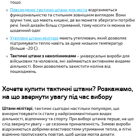
тощо.
Повсякденні тактичні штани для міста
відрізняються
функціональністю та стильним зовнішнім виглядом. Вони
зручні тим, що мають кишені, де ви можете зберігати потрібні
речі. Їхній дизайн більш стриманий, тому носити їх можна як
щоденний одяг.
Утеплені штани мілітарі
мають утеплювач, який дозволяє
підтримувати тепло навіть за дуже низьких температур
(більше -20 С) .
Тактичні штани з наколінниками
– універсальні вироби для
військових та чоловіків, які займаються активними видами
діяльності. Вони дозволяють захистити коліна від
пошкоджень.
Хочете купити тактичні штани? Розкажемо,
на що звернути увагу під час вибору
Штани мілітарі
, тактичні сьогодні настільки популярні, що
використовувати їх стали у найрізноманітніших видах
діяльності, відпочинку та спорту. При виборі штанів перше, на що
слід звернути увагу – це сезонна приналежність. Зимові вироби
відрізняються добрими властивостями утримання тепла, а літні
відмінно пропускають повітря, щоб шкіра могла дихати.