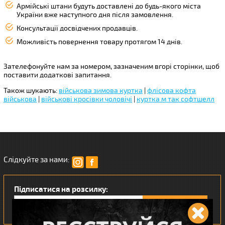
Армійські штани будуть доставлені до будь-якого міста
України вже наступного дня після замовлення.
Консультації досвідчених продавців.
Можливість повернення товару протягом 14 днів.
Зателефонуйте нам за номером, зазначеним вгорі сторінки, щоб
поставити додаткові запитання.
Також шукають:
військова зимова куртка
|
флісова кофта
військова
|
військові кросівки чоловічі
|
куртка м так софтшелл
Слідкуйте за нами:
Підписатися на розсилку: