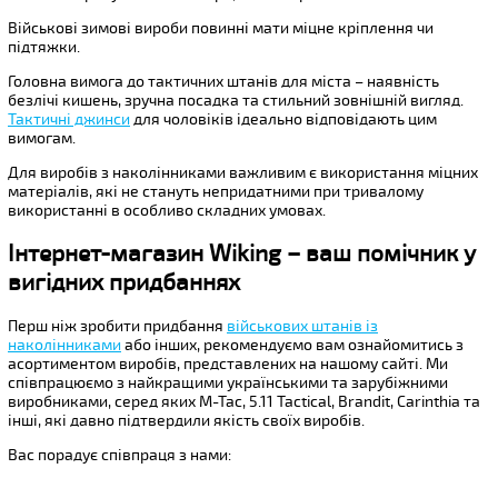
Військові зимові вироби повинні мати міцне кріплення чи
підтяжки.
Головна вимога до тактичних штанів для міста – наявність
безлічі кишень, зручна посадка та стильний зовнішній вигляд.
Тактичні джинси
для чоловіків ідеально відповідають цим
вимогам.
Для виробів з наколінниками важливим є використання міцних
матеріалів, які не стануть непридатними при тривалому
використанні в особливо складних умовах.
Інтернет-магазин Wiking – ваш помічник у
вигідних придбаннях
Перш ніж зробити придбання
військових штанів із
наколінниками
або інших, рекомендуємо вам ознайомитись з
асортиментом виробів, представлених на нашому сайті. Ми
співпрацюємо з найкращими українськими та зарубіжними
виробниками, серед яких M-Tac, 5.11 Tactical, Brandit, Carinthia та
інші, які давно підтвердили якість своїх виробів.
Вас порадує співпраця з нами: