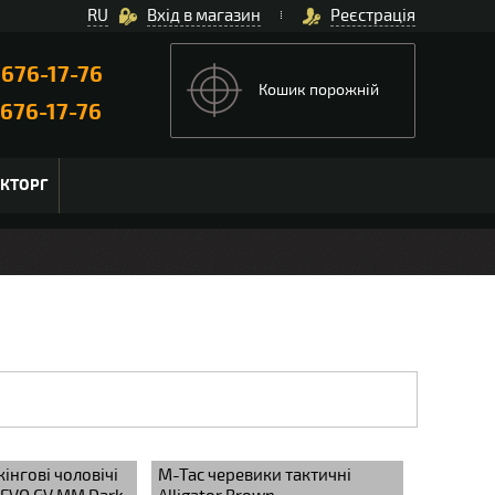
RU
Вхід в магазин
Реєстрація
)
676-17-76
Кошик порожній
676-17-76
ЬКТОРГ
інгові чоловічі
M-Tac черевики тактичні