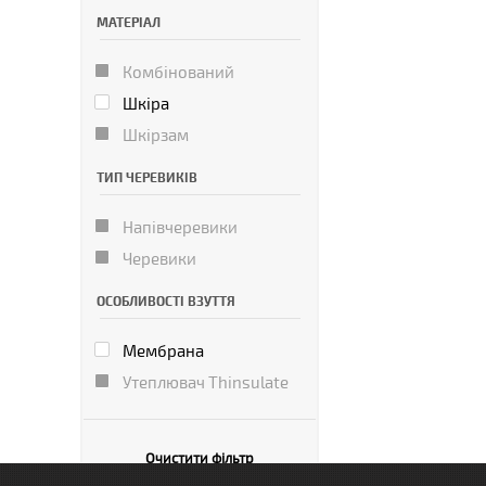
МАТЕРІАЛ
Комбінований
Шкіра
Шкірзам
ТИП ЧЕРЕВИКІВ
Напівчеревики
Черевики
ОСОБЛИВОСТІ ВЗУТТЯ
Мембрана
Утеплювач Thinsulate
Очистити фільтр