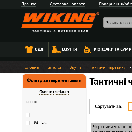
Про нас
Доставка і оплата
Повернення/обм
ОДЯГ
ВЗУТТЯ
РЮКЗАКИ ТА СУМК
Головна
Каталог
Взуття
Тактичні черевики
Тактичні 
Фільтр за параметрами
Очистити фільтр
БРЕНД
Сортувати за:
M-Tac
Черевики чоловічі 