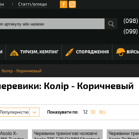
ін
Статті/огляди
(098
(099)
И
ТУРИЗМ, КЕМПІНГ
СПОРЯДЖЕННЯ
ВІЙС
Колір - Коричневый
черевики: Колір - Коричневый
12
30
Всі
Популярністю
Показувати по:
Asolo X-
Черевики трекінгові чоловічі
Черевики трек