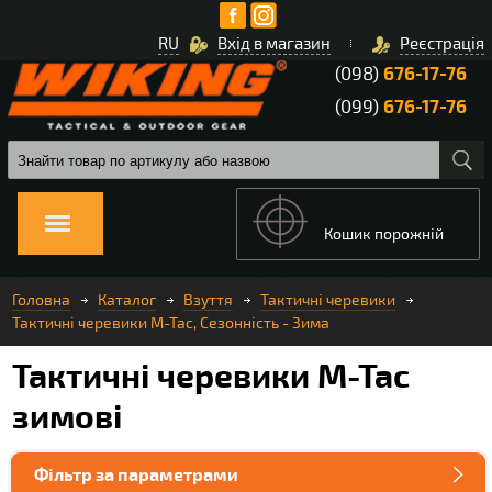
RU
Вхід в магазин
Реєстрація
(098)
676-17-76
(099)
676-17-76
Кошик порожній
Головна
Каталог
Взуття
Тактичні черевики
Тактичні черевики M-Tac, Сезонність - Зима
Тактичні черевики M-Tac
зимові
Фільтр за параметрами