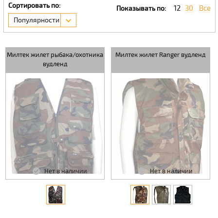
Сортировать по:
12
30
Все
Показывать по:
Популярности
Милтек жилет рыбака/охотника
Милтек жилет Ranger вудленд
вудленд
Нет в наличии
Нет в наличии