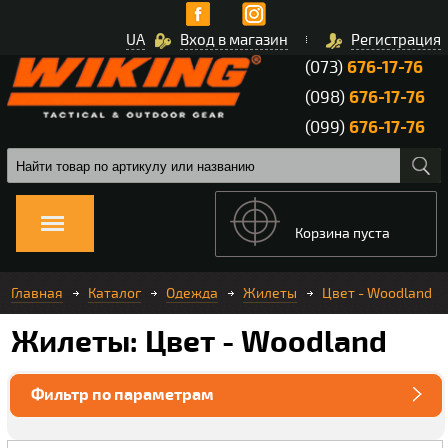
UA
Вход в магазин
Регистрация
(073)
676-17-76
(098)
676-17-76
(099)
676-17-76
Корзина пуста
Главная
Каталог
Одежда
Жилеты
Цвет - Woodland
Жилеты: Цвет - Woodland
Фильтр по параметрам