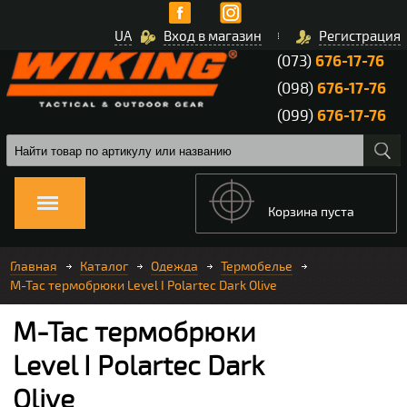
UA
Вход в магазин
Регистрация
(073)
676-17-76
(098)
676-17-76
(099)
676-17-76
Корзина пуста
Главная
Каталог
Одежда
Термобелье
M-Tac термобрюки Level I Polartec Dark Olive
M-Tac термобрюки
Level I Polartec Dark
Olive