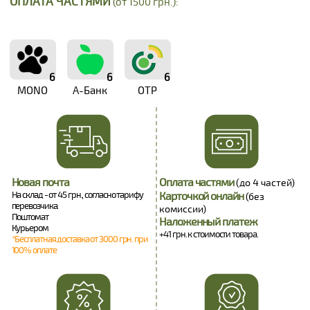
ОПЛАТА ЧАСТЯМИ
(от 1500 грн.):
6
6
6
MONO
А-Банк
OTP
Новая почта
Оплата частями
(до 4 частей)
На склад - от 45 грн., согласно тарифу
Карточкой онлайн
(без
перевозчика.
комиссии)
Поштомат
Наложенный платеж
Курьером
+41 грн. к стоимости товара.
*Бесплатная доставка от 3000 грн. при
100% оплате