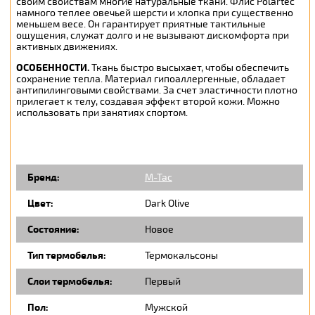
своим свойствам многие натуральные ткани. Флис Polartec
намного теплее овечьей шерсти и хлопка при существенно
меньшем весе. Он гарантирует приятные тактильные
ощущения, служат долго и не вызывают дискомфорта при
активных движениях.
ОСОБЕННОСТИ.
Ткань быстро высыхает, чтобы обеспечить
сохранение тепла. Материал гипоаллергенные, обладает
антипилинговыми свойствами. За счет эластичности плотно
прилегает к телу, создавая эффект второй кожи. Можно
использовать при занятиях спортом.
Бренд:
M-Tac
Цвет:
Dark Olive
Состояние:
Новое
Тип термобелья:
Термокальсоны
Слои термобелья:
Первый
Пол:
Мужской