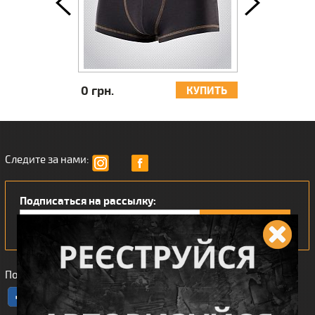
0 грн.
1 144 грн.
ИТЬ
КУПИТЬ
Следите за нами:
Подписаться на рассылку:
Понравился наш интернет магазин?